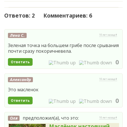
Ответов: 2 Комментариев: 6
Лена С.
10 лет назад #
Зеленая точка на большем грибе после срывания
почти сразу покоричневела.
0
Ответить
Александр
10 лет назад #
Это масленок
0
Ответить
предположил(а), что это:
Оля
10 лет назад #
Маслёнок настоящий