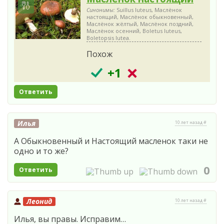
Синонимы:
Suillus luteus, Маслёнок
настоящий, Маслёнок обыкновенный,
Маслёнок жёлтый, Маслёнок поздний,
Маслёнок осенний, Boletus luteus,
Boletopsis lutea.
Похож
+1
Ответить
Илья
10 лет назад #
А Обыкновенный и Настоящий масленок таки не
одно и то же?
0
Ответить
Леонид
10 лет назад #
Илья, вы правы. Исправим…