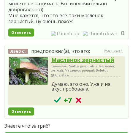
можете не нажимать. Всё исключительно
добровольно))
Мне кажется, что это всё-таки масленок
зернистый, ну очень похож.
0
Ответить
предположил(а), что это:
Лена С.
10 лет назад #
Маслёнок зернистый
Синонимы:
Suillus granulatus, Маслёнок
летний, Маслёнок ранний, Boletus
granulatus.
Думаю, это оно. Уже и на
вкус пробовала.
+7
Ответить
Знаете что за гриб?