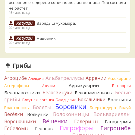
основное его дерево конечно же лиственница. Под соснами
не растёт.
15 часов назад
Katya20
Зарлдыш мухомора.
20 часов назад
Katya20
Навозник.
20 часов назад
Verona
Скорее всего он.
1 день назад
Грибы
Verona
Что-то из рядовок. Цвета на фото вряд ли
переданы правильно.
Альбатреллусы
Агроцибе
Аррении
Аскокорине
Алеврия
1 день назад
Аурикулярии
Астерофоры
Ателии
Баттаррея
Verona
Рядовка мыльная, судя по пластинкам.
Белые
Белосвинухи
Белонавозники
Белошампиньоны
Правильно сделали, что не взяли.
грибы
Бокальчики
Болетины
1 день назад
Бледная поганка
Блюдцевик
Боровики
Болеты
Болетопсисы
Бьеркандера
Валуй
BorisM
Подгруздок чёрный, или близкие виды
Волоконницы
Вольвариеллы
Весёлки
Волнушки
1 день назад
Вёшенки
Вороночники
Галерины
Ганодермы
BorisM
Сдаётся мне, на земле и в руке - разные грибы.
Гигрофоры
Гигроцибе
Гебеломы
Геопоры
1 день назад