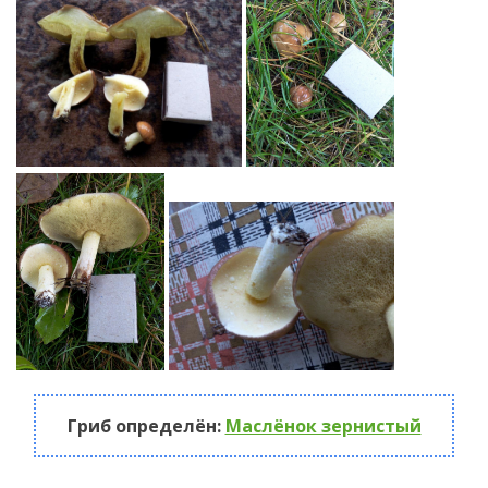
Гриб определён:
Маслёнок зернистый