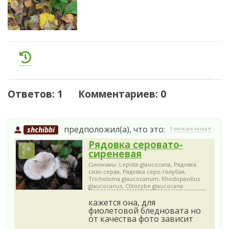
Ответов: 1 Комментариев: 0
предположил(а), что это:
shchibbi
9 месяцев назад #
Рядовка серовато-
сиреневая
Синонимы:
Lepista glaucocana, Рядовка
сизо-серая, Рядовка серо-голубая,
Tricholoma glaucocanum, Rhodopaxillus
glaucocanus, Clitocybe glaucocana.
кажется она, для
фиолетовой бледновата но
от качества фото зависит