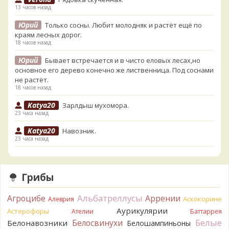
13 часов назад
Юрий
Только сосны. Любит молодняк и растёт ещё по
краям лесных дорог.
18 часов назад
Юрий
Бывает встречается и в чисто еловых лесах,но
основное его дерево конечно же лиственница. Под соснами
не растёт.
18 часов назад
Katya20
Зарлдыш мухомора.
23 часа назад
Katya20
Навозник.
23 часа назад
Verona
Скорее всего он.
2 дня назад
Грибы
Verona
Что-то из рядовок. Цвета на фото вряд ли
переданы правильно.
Альбатреллусы
Агроцибе
Аррении
Аскокорине
Алеврия
2 дня назад
Аурикулярии
Астерофоры
Ателии
Баттаррея
Verona
Рядовка мыльная, судя по пластинкам.
Белые
Белосвинухи
Белонавозники
Белошампиньоны
Правильно сделали, что не взяли.