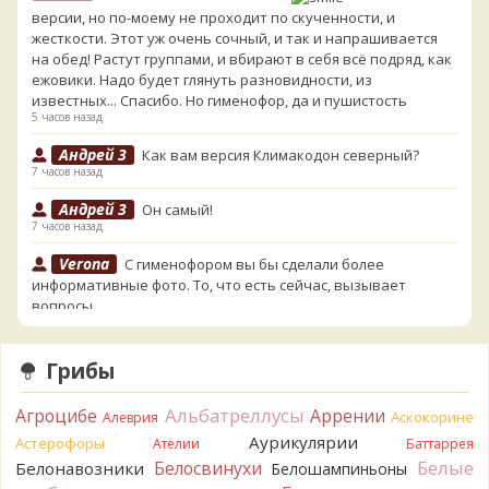
версии, но по-моему не проходит по скученности, и
жесткости. Этот уж очень сочный, и так и напрашивается
на обед! Растут группами, и вбирают в себя всё подряд, как
ежовики. Надо будет глянуть разновидности, из
известных... Спасибо. Но гименофор, да и пушистость
5 часов назад
Андрей 3
Как вам версия Климакодон северный?
7 часов назад
Андрей 3
Он самый!
7 часов назад
Verona
С гименофором вы бы сделали более
информативные фото. То, что есть сейчас, вызывает
вопросы.
8 часов назад
Павел
Может и постия, только совсем не горькая, и с
Грибы
берёзы, и гименофор шипчатый; или что-то родственное.
По мере напитывания соком приобретает аромат
Альбатреллусы
Агроцибе
Аррении
Аскокорине
Алеврия
пикантного (по типу чесночного) мяса под маринадом!
Аурикулярии
Астерофоры
Думаю, заморозить или засушить, до выяснения деталей...
Ателии
Баттаррея
Спасибо за вариант
Белые
Белосвинухи
Белонавозники
Белошампиньоны
9 часов назад