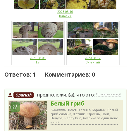
2023.08.16
Виталий
2021.08.08
2020.08.12
Lis
Викентий
Ответов: 1 Комментариев: 0
предположил(а), что это:
Oparush
11 месяцев назад #
Белый гриб
Синонимы:
Boletus edulis, Боровик, Белый
гриб еловый, Жатник, Струень, Панг,
Печура, Penny bun, булочка за один пенс
англ).