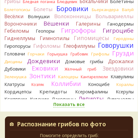
грибы
Бокальчики
Болетины
Бледная поганка
Блюдцевик
Боровики
Oparush
Болеты
Болетопсисы
Бьеркандера
Валуй
9 часов назад
Волоконницы
Вольвариеллы
Весёлки
Волнушки
Вёшенки
Вороночники
Галерины
Ганодермы
Verona
Возможно Постия, хотя сильная пушистость
Гигрофоры
Гигроцибе
Гебеломы
Геопоры
удивляет:
.
9 часов назад
Гипомицесы
Гиднеллумы
Гимнопилы
Гиродоны
Говорушки
Гифоломы
Глеофиллумы
Гиропорусы
sereneden
Точно он, спасибо огромное!
Грузди
9 часов назад
Головачи
Горчаки
Грифолы
Горькушка
Грабовик
Дождевики
Дрожалки
Домовые грибы
Дисцины
BorisM
Тогда это подольшаник
Ежовики
9 часов назад
Звездовики
Дубовики
Жёлчный гриб
Зонтики
Клавулины
Зеленушка
Калоцеры
Кантареллюли
sereneden
Да, ольха была. Но не доминантная в лесу.
Коллибии
Сам гриб - да, считай, под ольхой.
Клатрусы
Коноцибе
Кораллы
Козляк
9 часов назад
Крепидоты
Кордицепсы
Ксеромфалины
Ксерулы
Лепиоты
BorisM
Ксилярии
Лаковицы
Лимацеллы
А ольха была?
Кудонии
9 часов назад
Показать все
Лисички
Лишайники
Лиофиллумы
Ложные опята
Ложнодождевики
Ложные лисички
Павел
Гриб очень мягкий, сочный. При надавливании
Маслята
Лопастники
Меланолеуки
выделяет обильный белесый кисловато-безвкусный сок,
Майский гриб
Распознание грибов по фото
Млечники
который по мере высыхания становится липким, и образует
Мицены
Моховики
Мокрухи
на коже бесцветную (невидимую) мыльную плёнку (как
Мухоморы
Навозники
Помогите определить гриб:
Мутинусы
Наукория
моментально впитывающийся жидкий крем), которая