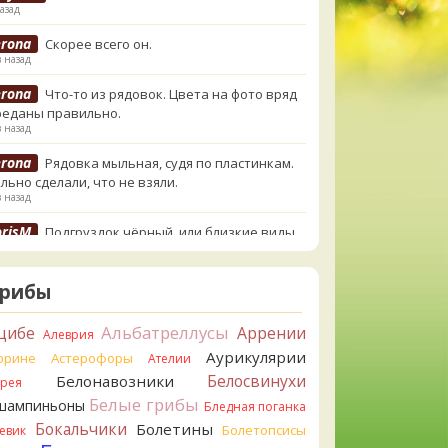
азад
erona
Скорее всего он.
в назад
erona
Что-то из рядовок. Цвета на фото вряд
реданы правильно.
в назад
erona
Рядовка мыльная, судя по пластинкам.
льно сделали, что не взяли.
в назад
orisM
Подгруздок чёрный, или близкие виды
в назад
orisM
Сдаётся мне, на земле и в руке - разные
Грибы
.
в назад
Альбатреллусы
цибе
Аррении
Алеврия
ирилл
Вони не было, но вода и гриб при варке
Аурикулярии
орине
Астерофоры
Ателии
и желтеть. Выкинул. Большое спасибо.
Белосвинухи
Белонавозники
ррея
в назад
Белые грибы
шампиньоны
Бледная поганка
ирилл
Спасибо.
Бокальчики
Болетины
Болетопсисы
евик
назад