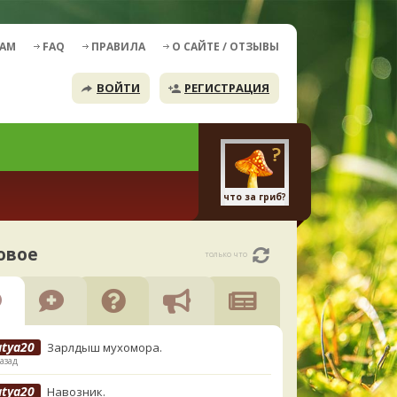
ДАМ
FAQ
ПРАВИЛА
О САЙТЕ / ОТЗЫВЫ
ВОЙТИ
РЕГИСТРАЦИЯ
что за гриб?
овое
только что
atya20
Зарлдыш мухомора.
азад
atya20
Навозник.