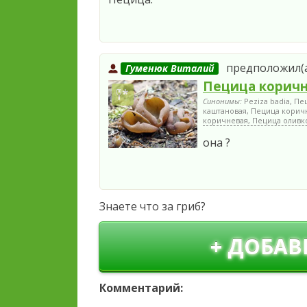
предположил(а)
Гуменюк Виталий
Пецица корич
Синонимы:
Peziza badia, П
каштановая, Пецица корич
коричневая, Пецица оливк
она ?
Знаете что за гриб?
+ ДОБАВ
Комментарий: