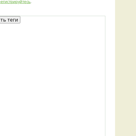
Удем
регистрируйтесь
.
Фелл
Церат
гри
Ша
Шишк