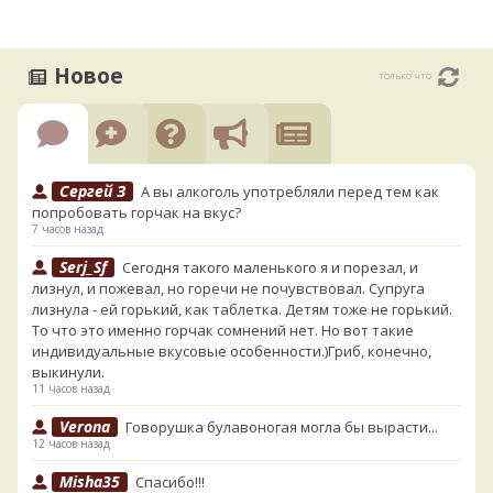
Новое
только что
Сергей З
А вы алкоголь употребляли перед тем как
попробовать горчак на вкус?
7 часов назад
Serj_Sf
Сегодня такого маленького я и порезал, и
лизнул, и пожевал, но горечи не почувствовал. Супруга
лизнула - ей горький, как таблетка. Детям тоже не горький.
То что это именно горчак сомнений нет. Но вот такие
индивидуальные вкусовые особенности.)Гриб, конечно,
выкинули.
11 часов назад
Verona
Говорушка булавоногая могла бы вырасти...
12 часов назад
Misha35
Спасибо!!!