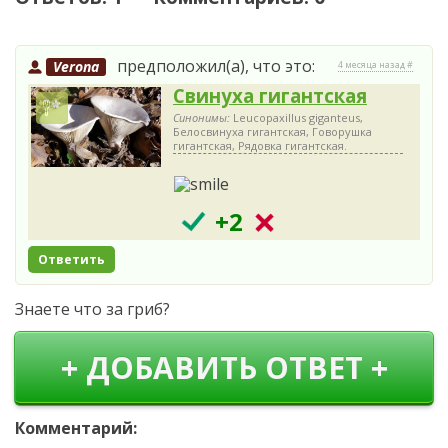
предположил(а), что это:
Verona
4 месяца назад #
Свинуха гигантская
Синонимы:
Leucopaxillus giganteus,
Белосвинуха гигантская, Говорушка
гигантская, Рядовка гигантская.
+2
Ответить
Знаете что за гриб?
+ ДОБАВИТЬ ОТВЕТ +
Комментарий: