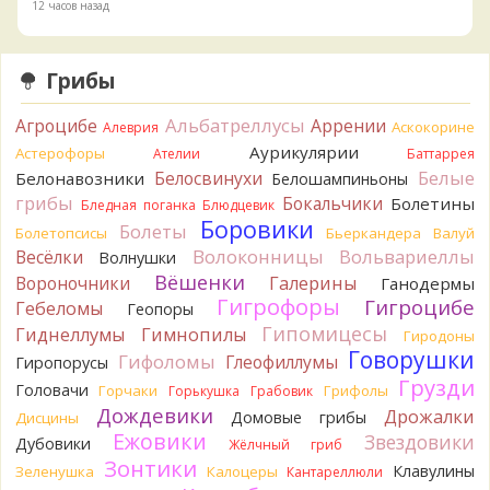
12 часов назад
BorisM
Вот как раз зонтика пестрого там
точно нет! P.S. Вячеслав, мы ждём ваших подтверждений
Грибы
насчёт того, что на разных фото не один и тот же гриб. Они
и по виду разные, а не просто разные экземпляры. Но
Альбатреллусы
Агроцибе
Аррении
Аскокорине
Алеврия
хорошо было бы упорядочить это с вашим участием.
Аурикулярии
Астерофоры
Разные грибы нужно разнести по разным вопросам!
Ателии
Баттаррея
13 часов назад
Белые
Белосвинухи
Белонавозники
Белошампиньоны
грибы
Бокальчики
Болетины
Бледная поганка
Блюдцевик
BorisM
Однозначно польский!
Боровики
13 часов назад
Болеты
Болетопсисы
Бьеркандера
Валуй
Волоконницы
Вольвариеллы
Весёлки
Волнушки
BorisM
Николай, дайте уточнение насчёт изменения
Вёшенки
Вороночники
Галерины
Ганодермы
цвета гриба на срезе. Без этой информации до конца
Гигрофоры
Гигроцибе
сложно выбрать между жёлтым и собачьим груздями!
Гебеломы
Геопоры
19 часов назад
Гипомицесы
Гиднеллумы
Гимнопилы
Гиродоны
Говорушки
BorisM
Гифоломы
Очевидный подберезовик!
Глеофиллумы
Гиропорусы
19 часов назад
Грузди
Головачи
Горчаки
Грифолы
Горькушка
Грабовик
Дождевики
Verona
Рядовка скученная.
Дрожалки
Домовые грибы
Дисцины
2 дня назад
Ежовики
Звездовики
Дубовики
Жёлчный гриб
Зонтики
Юрий
Только сосны. Любит молодняк и растёт ещё по
Клавулины
Зеленушка
Калоцеры
Кантареллюли
краям лесных дорог.