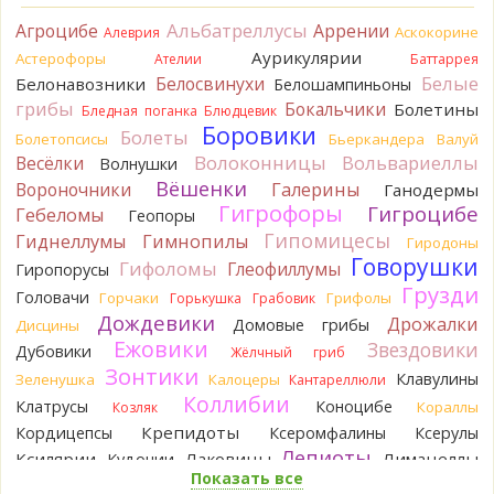
Альбатреллусы
Агроцибе
Кирилл
Аррении
Вони не было, но вода и гриб при варке
Аскокорине
Алеврия
начали желтеть. Выкинул. Большое спасибо.
Аурикулярии
Астерофоры
Ателии
Баттаррея
21 час назад
Белые
Белосвинухи
Белонавозники
Белошампиньоны
Кирилл
грибы
Спасибо.
Бокальчики
Болетины
Бледная поганка
Блюдцевик
21 час назад
Боровики
Болеты
Болетопсисы
Бьеркандера
Валуй
Tatiana_A
Волоконницы
Вольвариеллы
Весёлки
Да. Но они не все безоговорочно
Волнушки
съедобны.
Вёшенки
Вороночники
Галерины
Ганодермы
22 часа назад
Гигрофоры
Гигроцибе
Гебеломы
Геопоры
Tatiana_A
В следующий раз вырвите его целиком и
Гипомицесы
Гиднеллумы
Гимнопилы
Гиродоны
разрежьте ножку вертикально. Именно вертикально.
Говорушки
Гифоломы
Глеофиллумы
Гиропорусы
Пожелтение у самого основания - значит, Ш. Желтокожий,
Грузди
Головачи
Горчаки
Грифолы
Горькушка
Грабовик
ядовит. Иногда полезно гриб сварить, Желтокожий и еще
Дождевики
несколько ядовитых начинают жутко вонять химией, и
Дрожалки
Домовые грибы
Дисцины
вода желтеет.
Ежовики
Звездовики
Дубовики
Жёлчный гриб
22 часа назад
Зонтики
Клавулины
Зеленушка
Калоцеры
Кантареллюли
Кирилл
Спасибо, а можно быть хотя бы уверенным,
Коллибии
Клатрусы
Коноцибе
Кораллы
Козляк
что это сыроежки? Полости в ножке нет, но центральная
Крепидоты
Кордицепсы
Ксеромфалины
Ксерулы
часть видно, что другого цвета немного. Изменения цвета
Лепиоты
Ксилярии
Лаковицы
Лимацеллы
Кудонии
на срезе нет. Росли на опушке под не старым дубом.
Показать все
Лисички
Лишайники
Кожица со шляпки вообще не снимается, вместо этого
Лиофиллумы