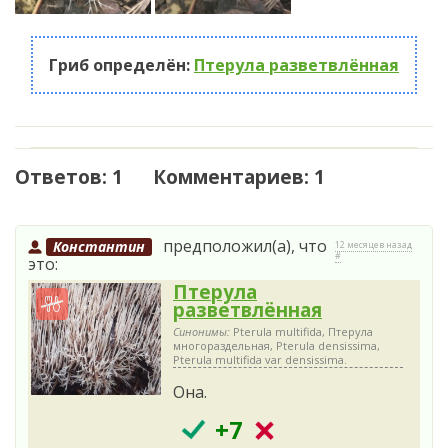
Гриб определён:
Птерула разветвлённая
Ответов: 1 Комментариев: 1
предположил(а), что
Константин
12 месяцев назад
#
это:
Птерула
разветвлённая
Синонимы:
Pterula multifida, Птерула
многораздельная, Pterula densissima,
Pterula multifida var densissima.
Она.
+7