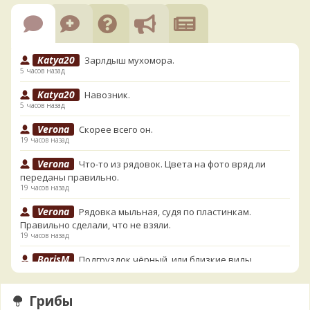
Katya20
Зарлдыш мухомора.
5 часов назад
Katya20
Навозник.
5 часов назад
Verona
Скорее всего он.
19 часов назад
Verona
Что-то из рядовок. Цвета на фото вряд ли
переданы правильно.
19 часов назад
Verona
Рядовка мыльная, судя по пластинкам.
Правильно сделали, что не взяли.
19 часов назад
BorisM
Подгруздок чёрный, или близкие виды
20 часов назад
BorisM
Сдаётся мне, на земле и в руке - разные грибы.
Грибы
20 часов назад