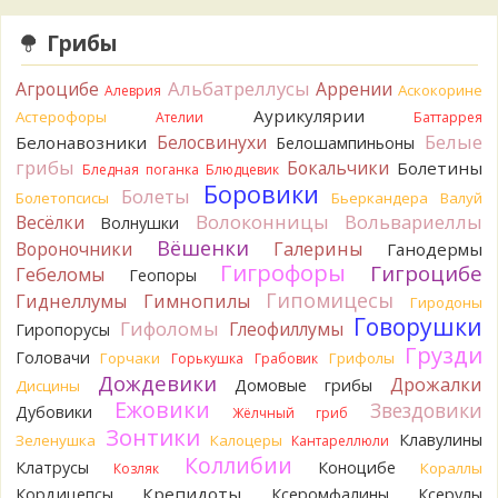
BorisM
Вот как раз зонтика пестрого там
точно нет! P.S. Вячеслав, мы ждём ваших подтверждений
Грибы
насчёт того, что на разных фото не один и тот же гриб. Они
и по виду разные, а не просто разные экземпляры. Но
Альбатреллусы
Агроцибе
Аррении
Аскокорине
Алеврия
хорошо было бы упорядочить это с вашим участием.
Аурикулярии
Астерофоры
Разные грибы нужно разнести по разным вопросам!
Ателии
Баттаррея
13 часов назад
Белые
Белосвинухи
Белонавозники
Белошампиньоны
грибы
Бокальчики
Болетины
Бледная поганка
Блюдцевик
BorisM
Однозначно польский!
Боровики
13 часов назад
Болеты
Болетопсисы
Бьеркандера
Валуй
Волоконницы
Вольвариеллы
Весёлки
Волнушки
BorisM
Николай, дайте уточнение насчёт изменения
Вёшенки
Вороночники
Галерины
Ганодермы
цвета гриба на срезе. Без этой информации до конца
Гигрофоры
Гигроцибе
сложно выбрать между жёлтым и собачьим груздями!
Гебеломы
Геопоры
19 часов назад
Гипомицесы
Гиднеллумы
Гимнопилы
Гиродоны
Говорушки
BorisM
Гифоломы
Очевидный подберезовик!
Глеофиллумы
Гиропорусы
19 часов назад
Грузди
Головачи
Горчаки
Грифолы
Горькушка
Грабовик
Дождевики
Verona
Рядовка скученная.
Дрожалки
Домовые грибы
Дисцины
2 дня назад
Ежовики
Звездовики
Дубовики
Жёлчный гриб
Зонтики
Юрий
Только сосны. Любит молодняк и растёт ещё по
Клавулины
Зеленушка
Калоцеры
Кантареллюли
краям лесных дорог.
Коллибии
Клатрусы
Коноцибе
Кораллы
Козляк
2 дня назад
Крепидоты
Кордицепсы
Ксеромфалины
Ксерулы