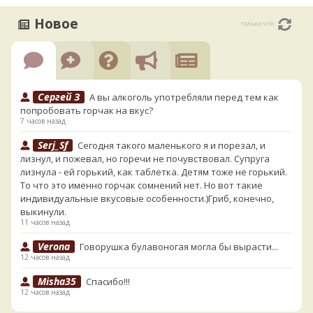
Новое
только что
Сергей З
А вы алкоголь употребляли перед тем как
попробовать горчак на вкус?
7 часов назад
Serj_Sf
Сегодня такого маленького я и порезал, и
лизнул, и пожевал, но горечи не почувствовал. Супруга
лизнула - ей горький, как таблетка. Детям тоже не горький.
То что это именно горчак сомнений нет. Но вот такие
индивидуальные вкусовые особенности.)Гриб, конечно,
выкинули.
11 часов назад
Verona
Говорушка булавоногая могла бы вырасти...
12 часов назад
Misha35
Спасибо!!!
12 часов назад