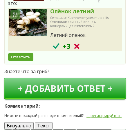
#
это:
Опёнок летний
Синонимы:
Kuehneromyces mutabilis,
Опеногаллеринный опенок,
Кюнеромицес изменчивый.
Летний опенок.
+3
Ответить
Знаете что за гриб?
+ ДОБАВИТЬ ОТВЕТ +
Комментарий:
Не хотите каждый раз вводить имя и email? -
зарегистрируйтесь
.
Визуально
Текст