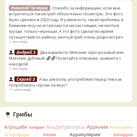
Николай Чичерин
Спасибо за информацию, если мне
встретиться такой гриб обязательно посмотрю. Это фото
было сделано в 2023 году. И у меня есть такая проблема, в
ближнем лесу не встречаются ни настоящие, ни желтые
грузди, только черныши. А это фото сделал во время
путешествия по району, желтый гриб очень редко встреч
2 часа назад
Андрей 3
Два варианта. Млечник серо-розовый или
Млечник дубовый.
Почитайте описание, сравните с
находкой.
3 часа назад
Сергей З
А вы алкоголь употребляли перед тем как
попробовать горчак на вкус?
11 часов назад
Serj_Sf
Сегодня такого маленького я и порезал, и
лизнул, и пожевал, но горечи не почувствовал. Супруга
лизнула - ей горький, как таблетка. Детям тоже не горький.
Грибы
То что это именно горчак сомнений нет. Но вот такие
индивидуальные вкусовые особенности.)Гриб, конечно,
Альбатреллусы
Агроцибе
Аррении
Аскокорине
Алеврия
выкинули.
Аурикулярии
Астерофоры
15 часов назад
Ателии
Баттаррея