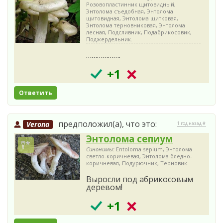
Розовопластинник щитовидный,
Энтолома съедобная, Энтолома
щитовидная, Энтолома щитковая,
Энтолома терновниковая, Энтолома
лесная, Подсливник, Подабрикосовик,
Поджердельник.
……………….
+1
Ответить
предположил(а), что это:
Verona
1 год назад #
Энтолома сепиум
Синонимы:
Entoloma sepium, Энтолома
светло-коричневая, Энтолома бледно-
коричневая, Подурючник, Терновик.
Выросли под абрикосовым
деревом!
+1