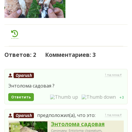
Ответов: 2 Комментариев: 3
Oparush
1 год назад #
Энтолома садовая ?
Ответить
+3
предположил(а), что это:
Oparush
1 год назад #
Энтолома садовая
Синонимы:
Entoloma clypeatum,