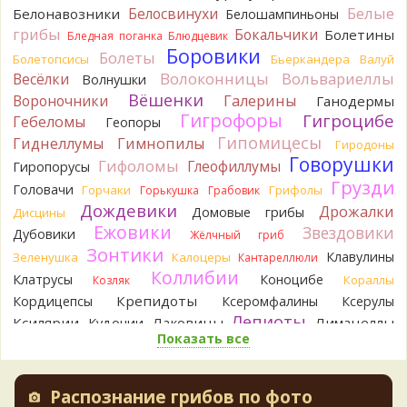
Белые
Белосвинухи
Белонавозники
Белошампиньоны
Verona
Говорушка булавоногая могла бы вырасти...
грибы
Бокальчики
Болетины
Бледная поганка
Блюдцевик
16 часов назад
Боровики
Болеты
Болетопсисы
Бьеркандера
Валуй
Misha35
Спасибо!!!
Волоконницы
Вольвариеллы
Весёлки
Волнушки
16 часов назад
Вёшенки
Вороночники
Галерины
Ганодермы
BorisM
Вот как раз зонтика пестрого там
Гигрофоры
Гигроцибе
Гебеломы
Геопоры
точно нет! P.S. Вячеслав, мы ждём ваших подтверждений
Гипомицесы
Гиднеллумы
Гимнопилы
Гиродоны
насчёт того, что на разных фото не один и тот же гриб. Они
Говорушки
Гифоломы
Глеофиллумы
Гиропорусы
и по виду разные, а не просто разные экземпляры. Но
Грузди
хорошо было бы упорядочить это с вашим участием.
Головачи
Горчаки
Грифолы
Горькушка
Грабовик
Разные грибы нужно разнести по разным вопросам!
Дождевики
Дрожалки
Домовые грибы
Дисцины
17 часов назад
Ежовики
Звездовики
Дубовики
Жёлчный гриб
BorisM
Однозначно польский!
Зонтики
Клавулины
Зеленушка
Калоцеры
Кантареллюли
17 часов назад
Коллибии
Клатрусы
Коноцибе
Кораллы
Козляк
BorisM
Николай, дайте уточнение насчёт изменения
Крепидоты
Кордицепсы
Ксеромфалины
Ксерулы
цвета гриба на срезе. Без этой информации до конца
Лепиоты
Ксилярии
Лаковицы
Лимацеллы
Кудонии
сложно выбрать между жёлтым и собачьим груздями!
Показать все
Лисички
Лишайники
Лиофиллумы
23 часа назад
Ложные опята
Ложнодождевики
Ложные лисички
BorisM
Очевидный подберезовик!
Маслята
Лопастники
Меланолеуки
Майский гриб
23 часа назад
Распознание грибов по фото