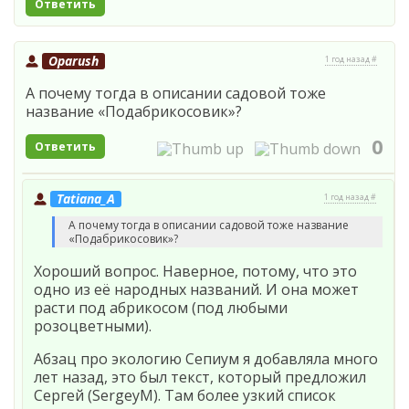
Ответить
Oparush
1 год назад #
А почему тогда в описании садовой тоже
название «Подабрикосовик»?
0
Ответить
Tatiana_A
1 год назад #
А почему тогда в описании садовой тоже название
«Подабрикосовик»?
Хороший вопрос. Наверное, потому, что это
одно из её народных названий. И она может
расти под абрикосом (под любыми
розоцветными).
Абзац про экологию Сепиум я добавляла много
лет назад, это был текст, который предложил
Сергей (SergeyM). Там более узкий список