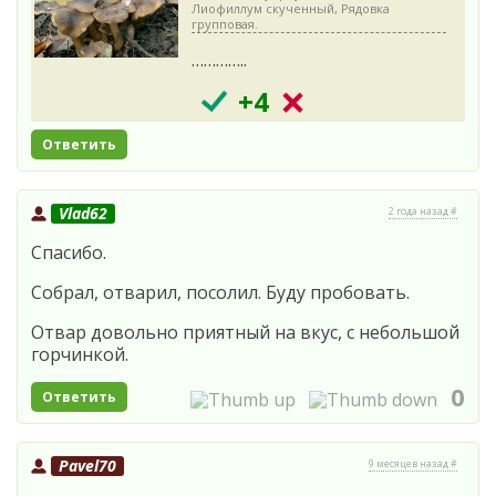
Лиофиллум скученный, Рядовка
групповая.
…………..
+4
Ответить
Vlad62
2 года назад #
Спасибо.
Собрал, отварил, посолил. Буду пробовать.
Отвар довольно приятный на вкус, с небольшой
горчинкой.
0
Ответить
Pavel70
9 месяцев назад #