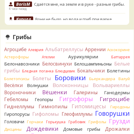
BorisM
Сдаётся мне, на земле и в руке - разные грибы.
4 часа назад
Кирилл
Вони не было, но вода и гриб при варке
начали желтеть. Выкинул. Большое спасибо.
5 часов назад
Грибы
Кирилл
Спасибо.
5 часов назад
Альбатреллусы
Агроцибе
Аррении
Аскокорине
Алеврия
Tatiana_A
Да. Но они не все безоговорочно
Аурикулярии
Астерофоры
Ателии
Баттаррея
съедобны.
Белые
Белосвинухи
Белонавозники
Белошампиньоны
6 часов назад
грибы
Бокальчики
Болетины
Бледная поганка
Блюдцевик
Tatiana_A
В следующий раз вырвите его целиком и
Боровики
Болеты
Болетопсисы
Бьеркандера
Валуй
разрежьте ножку вертикально. Именно вертикально.
Волоконницы
Вольвариеллы
Весёлки
Волнушки
Пожелтение у самого основания - значит, Ш. Желтокожий,
Вёшенки
Вороночники
Галерины
Ганодермы
ядовит. Иногда полезно гриб сварить, Желтокожий и еще
Гигрофоры
Гигроцибе
несколько ядовитых начинают жутко вонять химией, и
Гебеломы
Геопоры
вода желтеет.
Гипомицесы
Гиднеллумы
Гимнопилы
Гиродоны
6 часов назад
Говорушки
Гифоломы
Глеофиллумы
Гиропорусы
Кирилл
Спасибо, а можно быть хотя бы уверенным,
Грузди
Головачи
Горчаки
Грифолы
Горькушка
Грабовик
что это сыроежки? Полости в ножке нет, но центральная
Дождевики
Дрожалки
Домовые грибы
Дисцины
часть видно, что другого цвета немного. Изменения цвета