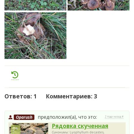
Ответов: 1 Комментариев: 3
предположил(а), что это:
Oparush
2 года назад #
Рядовка скученная
Синонимы:
Lyophyllum decastes,