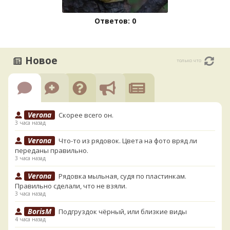
Ответов: 0
Новое
только что
Verona
Скорее всего он.
3 часа назад
Verona
Что-то из рядовок. Цвета на фото вряд ли
переданы правильно.
3 часа назад
Verona
Рядовка мыльная, судя по пластинкам.
Правильно сделали, что не взяли.
3 часа назад
BorisM
Подгруздок чёрный, или близкие виды
4 часа назад