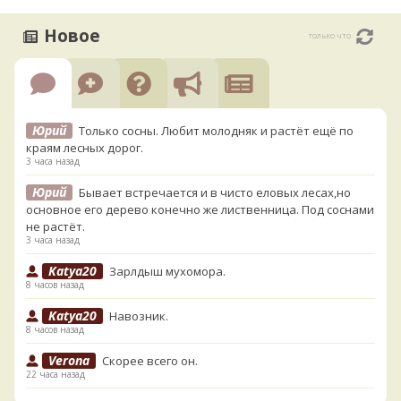
Новое
только что
Юрий
Только сосны. Любит молодняк и растёт ещё по
краям лесных дорог.
3 часа назад
Юрий
Бывает встречается и в чисто еловых лесах,но
основное его дерево конечно же лиственница. Под соснами
не растёт.
3 часа назад
Katya20
Зарлдыш мухомора.
8 часов назад
Katya20
Навозник.
8 часов назад
Verona
Скорее всего он.
22 часа назад