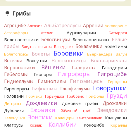
Verona
Что-то из рядовок. Цвета на фото вряд ли
переданы правильно.
22 часа назад
Грибы
Verona
Рядовка мыльная, судя по пластинкам.
Альбатреллусы
Агроцибе
Аррении
Аскокорине
Алеврия
Правильно сделали, что не взяли.
22 часа назад
Аурикулярии
Астерофоры
Ателии
Баттаррея
Белые
Белосвинухи
Белонавозники
Белошампиньоны
BorisM
Подгруздок чёрный, или близкие виды
грибы
Бокальчики
Болетины
23 часа назад
Бледная поганка
Блюдцевик
Боровики
Болеты
Болетопсисы
Бьеркандера
Валуй
BorisM
Сдаётся мне, на земле и в руке - разные грибы.
Волоконницы
Вольвариеллы
Весёлки
Волнушки
23 часа назад
Вёшенки
Вороночники
Галерины
Ганодермы
Кирилл
Вони не было, но вода и гриб при варке
Гигрофоры
Гигроцибе
Гебеломы
Геопоры
начали желтеть. Выкинул. Большое спасибо.
Гипомицесы
Гиднеллумы
Гимнопилы
1 день назад
Гиродоны
Говорушки
Гифоломы
Глеофиллумы
Гиропорусы
Кирилл
Спасибо.
Грузди
Головачи
1 день назад
Горчаки
Грифолы
Горькушка
Грабовик
Дождевики
Дрожалки
Домовые грибы
Дисцины
Tatiana_A
Да. Но они не все безоговорочно
Ежовики
Звездовики
Дубовики
Жёлчный гриб
съедобны.
Зонтики
1 день назад
Клавулины
Зеленушка
Калоцеры
Кантареллюли
Коллибии
Клатрусы
Коноцибе
Кораллы
Козляк
Tatiana_A
В следующий раз вырвите его целиком и