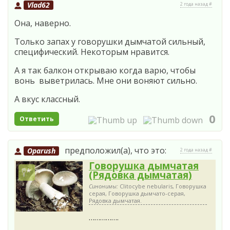
Vlad62
2 года назад #
Она, наверно.
Только запах у говорушки дымчатой сильный,
специфический. Некоторым нравится.
А я так балкон открываю когда варю, чтобы
вонь выветрилась. Мне они воняют сильно.
А вкус классный.
0
Ответить
предположил(а), что это:
Oparush
2 года назад #
Говорушка дымчатая
(Рядовка дымчатая)
Синонимы:
Clitocybe nebularis, Говорушка
серая, Говорушка дымчато-серая,
Рядовка дымчатая.
…………….