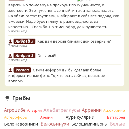
версии, но по-моему не проходит по скученности, и
жесткости. Этот уж очень сочный, и так и напрашивается
на обед! Растут группами, и вбирают в себя всё подряд, как
ежовики. Надо будет глянуть разновидности, из
известных... Спасибо. Но гименофор, да и пушистость
5 часов назад
Андрей 3
Как вам версия Климакодон северный?
7 часов назад
Андрей 3
Он самый!
7 часов назад
Verona
С гименофором вы бы сделали более
информативные фото. То, что есть сейчас, вызывает
вопросы.
8 часов назад
Павел
Может и постия, только совсем не горькая, и с
Грибы
берёзы, и гименофор шипчатый; или что-то родственное.
По мере напитывания соком приобретает аромат
Альбатреллусы
Агроцибе
Аррении
Аскокорине
Алеврия
пикантного (по типу чесночного) мяса под маринадом!
Аурикулярии
Астерофоры
Думаю, заморозить или засушить, до выяснения деталей...
Ателии
Баттаррея
Спасибо за вариант
Белые
Белосвинухи
Белонавозники
Белошампиньоны
8 часов назад