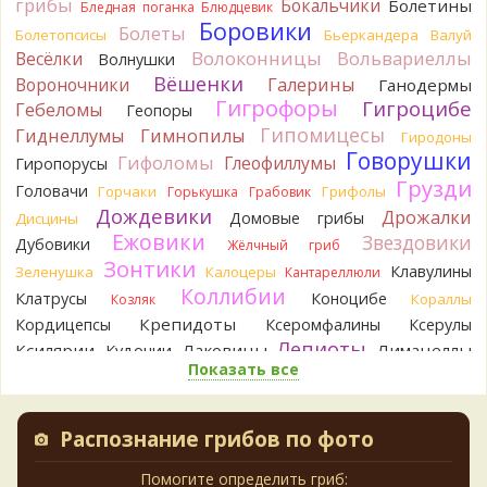
грибы
Бокальчики
Болетины
Бледная поганка
Блюдцевик
Боровики
Oparush
Болеты
Болетопсисы
Бьеркандера
Валуй
8 часов назад
Волоконницы
Вольвариеллы
Весёлки
Волнушки
Вёшенки
Вороночники
Галерины
Ганодермы
Verona
Возможно Постия, хотя сильная пушистость
Гигрофоры
Гигроцибе
Гебеломы
Геопоры
удивляет:
.
9 часов назад
Гипомицесы
Гиднеллумы
Гимнопилы
Гиродоны
Говорушки
Гифоломы
Глеофиллумы
Гиропорусы
sereneden
Точно он, спасибо огромное!
Грузди
9 часов назад
Головачи
Горчаки
Грифолы
Горькушка
Грабовик
Дождевики
Дрожалки
Домовые грибы
Дисцины
BorisM
Тогда это подольшаник
Ежовики
9 часов назад
Звездовики
Дубовики
Жёлчный гриб
Зонтики
Клавулины
Зеленушка
Калоцеры
Кантареллюли
sereneden
Да, ольха была. Но не доминантная в лесу.
Коллибии
Сам гриб - да, считай, под ольхой.
Клатрусы
Коноцибе
Кораллы
Козляк
9 часов назад
Крепидоты
Кордицепсы
Ксеромфалины
Ксерулы
Лепиоты
BorisM
Ксилярии
Лаковицы
Лимацеллы
А ольха была?
Кудонии
9 часов назад
Показать все
Лисички
Лишайники
Лиофиллумы
Ложные опята
Ложнодождевики
Ложные лисички
Павел
Гриб очень мягкий, сочный. При надавливании
Маслята
Лопастники
Меланолеуки
выделяет обильный белесый кисловато-безвкусный сок,
Майский гриб
Распознание грибов по фото
Млечники
который по мере высыхания становится липким, и образует
Мицены
Моховики
Мокрухи
на коже бесцветную (невидимую) мыльную плёнку (как
Мухоморы
Навозники
Помогите определить гриб:
Мутинусы
Наукория
моментально впитывающийся жидкий крем), которая