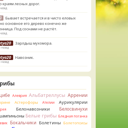
о краям лесных дорог.
назад
й
Бывает встречается и в чисто еловых
,но основное его дерево конечно же
енница. Под соснами не растёт.
назад
atya20
Зарлдыш мухомора.
в назад
atya20
Навозник.
в назад
erona
Скорее всего он.
назад
Грибы
erona
Что-то из рядовок. Цвета на фото вряд
реданы правильно.
Альбатреллусы
цибе
Аррении
Алеврия
назад
Аурикулярии
орине
Астерофоры
Ателии
erona
Рядовка мыльная, судя по пластинкам.
Белосвинухи
Белонавозники
ррея
льно сделали, что не взяли.
Белые грибы
шампиньоны
назад
Бледная поганка
Бокальчики
Болетины
Болетопсисы
евик
orisM
Подгруздок чёрный, или близкие виды