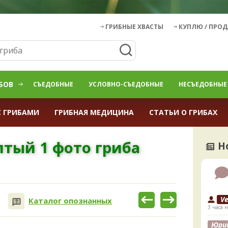
ГРИБНЫЕ ХВАСТЫ
КУПЛЮ / ПРО
БОВ
СЪЕДОБНЫЕ
УСЛОВНО-СЪЕДОБНЫЕ
НЕСЪЕДОБНЫЕ
С ГРИБАМИ
ГРИБНАЯ МЕДИЦИНА
СТАТЬИ О ГРИБАХ
лтый 1 фото гриба
Н
V
Каталог опознанных
3 часа н
Юри