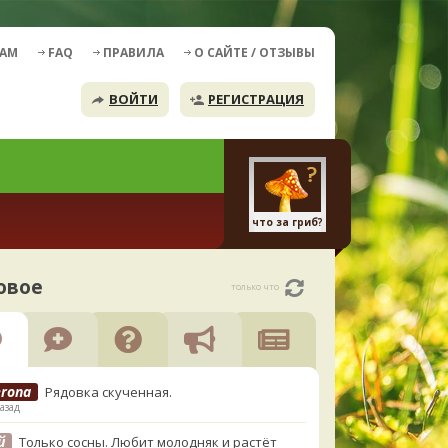
ДАМ
FAQ
ПРАВИЛА
О САЙТЕ / ОТЗЫВЫ
ВОЙТИ
РЕГИСТРАЦИЯ
что за гриб?
овое
только что
erona
Рядовка скученная.
азад
й
Только сосны. Любит молодняк и растёт