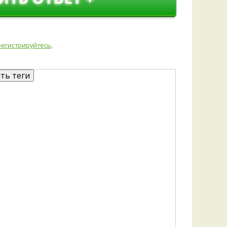
Удем
Фелл
Церат
гри
регистрируйтесь
.
Ша
Шишк