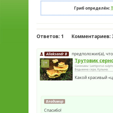
Гриб определён:
Ответов: 1 Комментариев: 
предположил(а), что
Aliaksandr B
Трутовик серн
Синонимы:
Laetiporus sulph
Ведьмина сера, Кулына.
Какой красивый «ц
Владимир
Спасибо!