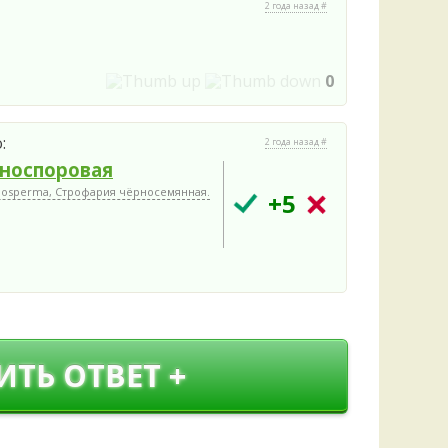
Удем
2 года назад #
Фелл
Церат
гри
0
Ша
Шишк
:
2 года назад #
носпоровая
nosperma, Строфария чёрносемянная.
+5
ИТЬ ОТВЕТ +