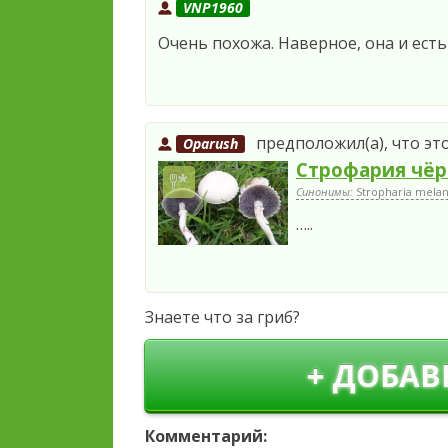
VNP1960
Очень похожа. Наверное, она и есть
предположил(а), что это
Oparush
Строфария чёр
Синонимы:
Stropharia mela
…..
Знаете что за гриб?
+ ДОБАВ
Комментарий: