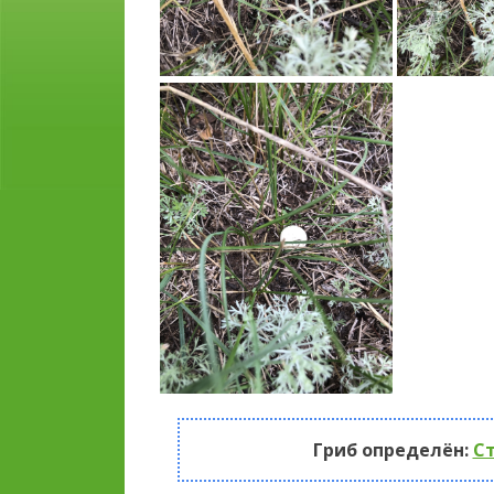
Гриб определён:
С