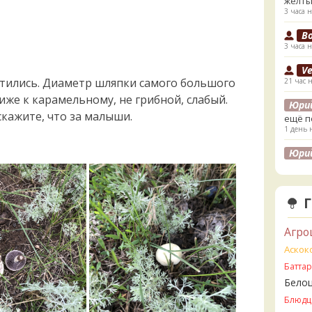
жёлты
3 часа н
B
3 часа н
V
ретились. Диаметр шляпки самого большого
21 час 
лиже к карамельному, не грибной, слабый.
Юри
скажите, что за малыши.
ещё п
1 день 
Юри
лесах
листв
1 день 
K
1 день 
Агро
K
Аскок
1 день 
Батта
Бело
V
2 дня н
Блюдц