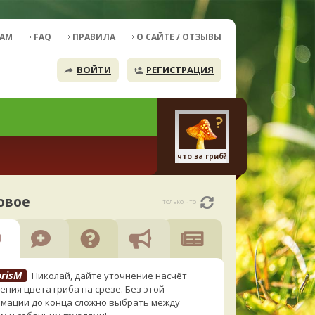
ДАМ
FAQ
ПРАВИЛА
О САЙТЕ / ОТЗЫВЫ
ВОЙТИ
РЕГИСТРАЦИЯ
что за гриб?
овое
только что
orisM
Николай, дайте уточнение насчёт
ения цвета гриба на срезе. Без этой
мации до конца сложно выбрать между