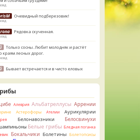
м и собачьим груздями!
азад
orisM
Очевидный подберезовик!
азад
erona
Рядовка скученная.
назад
й
Только сосны. Любит молодняк и растёт
о краям лесных дорог.
назад
й
Бывает встречается и в чисто еловых
,но основное его дерево конечно же
енница. Под соснами не растёт.
назад
Грибы
atya20
Зарлдыш мухомора.
назад
Альбатреллусы
цибе
Аррении
Алеврия
Аурикулярии
atya20
орине
Астерофоры
Навозник.
Ателии
назад
Белосвинухи
Белонавозники
ррея
Белые грибы
шампиньоны
erona
Бледная поганка
Скорее всего он.
азад
Бокальчики
Болетины
Болетопсисы
евик