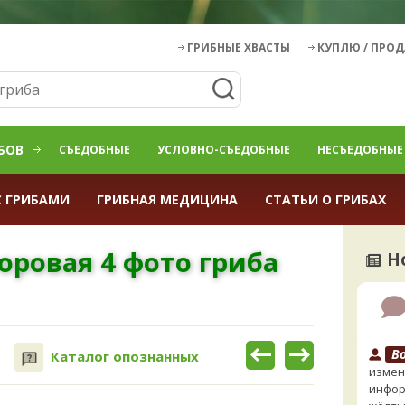
ГРИБНЫЕ ХВАСТЫ
КУПЛЮ / ПРО
БОВ
СЪЕДОБНЫЕ
УСЛОВНО-СЪЕДОБНЫЕ
НЕСЪЕДОБНЫЕ
С ГРИБАМИ
ГРИБНАЯ МЕДИЦИНА
СТАТЬИ О ГРИБАХ
оровая 4 фото гриба
Н
B
Каталог опознанных
измен
инфор