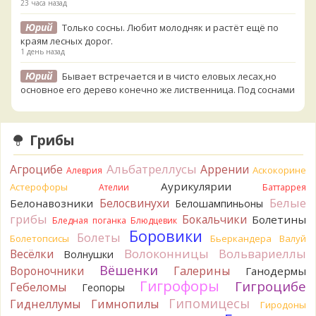
23 часа назад
Юрий
Только сосны. Любит молодняк и растёт ещё по
краям лесных дорог.
1 день назад
Юрий
Бывает встречается и в чисто еловых лесах,но
основное его дерево конечно же лиственница. Под соснами
не растёт.
1 день назад
Грибы
Katya20
Зарлдыш мухомора.
1 день назад
Альбатреллусы
Агроцибе
Аррении
Аскокорине
Алеврия
Katya20
Навозник.
1 день назад
Аурикулярии
Астерофоры
Ателии
Баттаррея
Белые
Белосвинухи
Белонавозники
Белошампиньоны
Verona
Скорее всего он.
грибы
Бокальчики
Болетины
2 дня назад
Бледная поганка
Блюдцевик
Боровики
Болеты
Болетопсисы
Бьеркандера
Валуй
Verona
Что-то из рядовок. Цвета на фото вряд ли
Волоконницы
Вольвариеллы
Весёлки
Волнушки
переданы правильно.
Вёшенки
Вороночники
2 дня назад
Галерины
Ганодермы
Гигрофоры
Гигроцибе
Гебеломы
Геопоры
Verona
Рядовка мыльная, судя по пластинкам.
Гипомицесы
Гиднеллумы
Гимнопилы
Гиродоны
Правильно сделали, что не взяли.