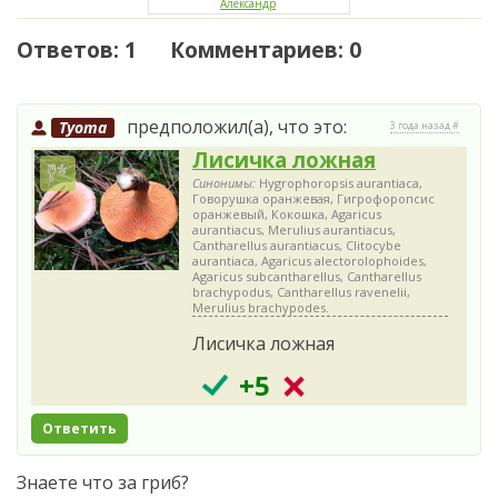
Александр
Ответов: 1 Комментариев: 0
предположил(а), что это:
Tyoma
3 года назад #
Лисичка ложная
Синонимы:
Hygrophoropsis aurantiaca,
Говорушка оранжевая, Гигрофоропсис
оранжевый, Кокошка, Agaricus
aurantiacus, Merulius aurantiacus,
Cantharellus aurantiacus, Clitocybe
aurantiaca, Agaricus alectorolophoides,
Agaricus subcantharellus, Cantharellus
brachypodus, Cantharellus ravenelii,
Merulius brachypodes.
Лисичка ложная
+5
Ответить
Знаете что за гриб?