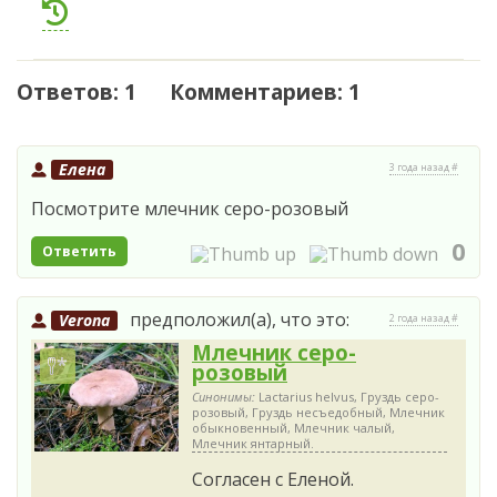
Ответов: 1 Комментариев: 1
Елена
3 года назад #
Посмотрите млечник серо-розовый
0
Ответить
предположил(а), что это:
Verona
2 года назад #
Млечник серо-
розовый
Синонимы:
Lactarius helvus, Груздь серо-
розовый, Груздь несъедобный, Млечник
обыкновенный, Млечник чалый,
Млечник янтарный.
Согласен с Еленой.