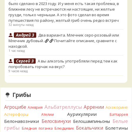
было сделано в 2023 году. И у меня есть такая проблема, в
ближнем лесу не встречаются ни настоящие, ни желтые
грузди, только черныши. А это фото сделал во время
путешествия по району, желтый гриб очень редко встреч
32 минуты назад
Андрей 3
Два варианта. Млечник серо-розовый или
Млечник дубовый.
Почитайте описание, сравните с
находкой.
1 час назад
Сергей З
А вы алкоголь употребляли перед тем как
попробовать горчак на вкус?
9 часов назад
Serj_Sf
Сегодня такого маленького я и порезал, и
лизнул, и пожевал, но горечи не почувствовал. Супруга
лизнула - ей горький, как таблетка. Детям тоже не горький.
Грибы
То что это именно горчак сомнений нет. Но вот такие
индивидуальные вкусовые особенности.)Гриб, конечно,
Альбатреллусы
Агроцибе
Аррении
Аскокорине
Алеврия
выкинули.
Аурикулярии
Астерофоры
14 часов назад
Ателии
Баттаррея
Белые
Белосвинухи
Белонавозники
Белошампиньоны
Verona
Говорушка булавоногая могла бы вырасти...
грибы
Бокальчики
Болетины
Бледная поганка
Блюдцевик
14 часов назад