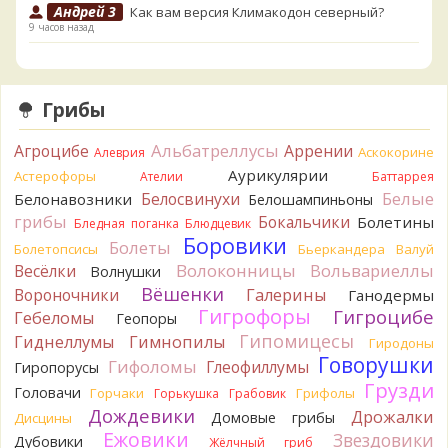
Андрей 3
Как вам версия Климакодон северный?
9 часов назад
Андрей 3
Он самый!
9 часов назад
Грибы
Verona
С гименофором вы бы сделали более
информативные фото. То, что есть сейчас, вызывает
Альбатреллусы
Агроцибе
Аррении
вопросы.
Аскокорине
Алеврия
10 часов назад
Аурикулярии
Астерофоры
Ателии
Баттаррея
Белые
Белосвинухи
Белонавозники
Белошампиньоны
Павел
Может и постия, только совсем не горькая, и с
грибы
берёзы, и гименофор шипчатый; или что-то родственное.
Бокальчики
Болетины
Бледная поганка
Блюдцевик
По мере напитывания соком приобретает аромат
Боровики
Болеты
Болетопсисы
Бьеркандера
Валуй
пикантного (по типу чесночного) мяса под маринадом!
Волоконницы
Вольвариеллы
Весёлки
Волнушки
Думаю, заморозить или засушить, до выяснения деталей...
Вёшенки
Вороночники
Галерины
Ганодермы
Спасибо за вариант
Гигрофоры
11 часов назад
Гигроцибе
Гебеломы
Геопоры
Гипомицесы
Гиднеллумы
Гимнопилы
Гиродоны
Oparush
Говорушки
Гифоломы
Глеофиллумы
Гиропорусы
11 часов назад
Грузди
Головачи
Горчаки
Грифолы
Горькушка
Грабовик
Verona
Возможно Постия, хотя сильная пушистость
Дождевики
Дрожалки
Домовые грибы
Дисцины
удивляет:
.
Ежовики
11 часов назад
Звездовики
Дубовики
Жёлчный гриб