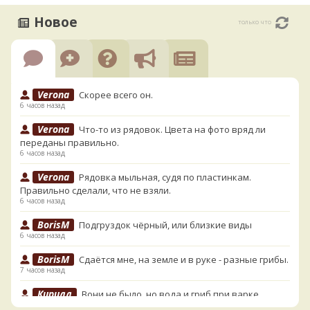
Новое
только что
Verona
Скорее всего он.
6 часов назад
Verona
Что-то из рядовок. Цвета на фото вряд ли
переданы правильно.
6 часов назад
Verona
Рядовка мыльная, судя по пластинкам.
Правильно сделали, что не взяли.
6 часов назад
BorisM
Подгруздок чёрный, или близкие виды
6 часов назад
BorisM
Сдаётся мне, на земле и в руке - разные грибы.
7 часов назад
Кирилл
Вони не было, но вода и гриб при варке
начали желтеть. Выкинул. Большое спасибо.