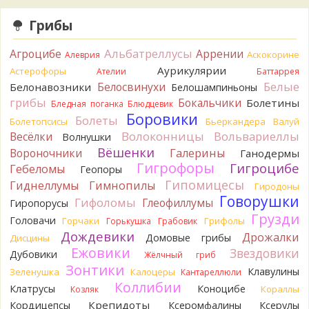
8 часов назад
Грибы
Кирилл
Спасибо.
8 часов назад
Альбатреллусы
Агроцибе
Аррении
Аскокорине
Алеврия
Tatiana_A
Да. Но они не все безоговорочно
Аурикулярии
Астерофоры
Ателии
Баттаррея
съедобны.
Белые
Белосвинухи
Белонавозники
Белошампиньоны
8 часов назад
грибы
Бокальчики
Болетины
Бледная поганка
Блюдцевик
Tatiana_A
В следующий раз вырвите его целиком и
Боровики
Болеты
Болетопсисы
Бьеркандера
Валуй
разрежьте ножку вертикально. Именно вертикально.
Волоконницы
Вольвариеллы
Весёлки
Волнушки
Пожелтение у самого основания - значит, Ш. Желтокожий,
Вёшенки
Вороночники
Галерины
Ганодермы
ядовит. Иногда полезно гриб сварить, Желтокожий и еще
Гигрофоры
Гигроцибе
несколько ядовитых начинают жутко вонять химией, и
Гебеломы
Геопоры
вода желтеет.
Гипомицесы
Гиднеллумы
Гимнопилы
Гиродоны
8 часов назад
Говорушки
Гифоломы
Глеофиллумы
Гиропорусы
Кирилл
Спасибо, а можно быть хотя бы уверенным,
Грузди
Головачи
Горчаки
Грифолы
Горькушка
Грабовик
что это сыроежки? Полости в ножке нет, но центральная
Дождевики
Дрожалки
Домовые грибы
Дисцины
часть видно, что другого цвета немного. Изменения цвета
Ежовики
Звездовики
на срезе нет. Росли на опушке под не старым дубом.
Дубовики
Жёлчный гриб
Кожица со шляпки вообще не снимается, вместо этого
Зонтики
Клавулины
Зеленушка
Калоцеры
Кантареллюли
обламываются края шляпки.
Коллибии
Клатрусы
Коноцибе
Кораллы
Козляк
8 часов назад
Крепидоты
Кордицепсы
Ксеромфалины
Ксерулы