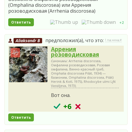
(Omphalina discorosea) или Аррения
розоводисковая (Arrhenia discorosea)
Ответить
+2
предположил(а), что это:
Aliaksandr B
1 год назад #
Аррения
розоводисковая
Синонимы:
Arrhenia discorosea,
Омфалина розоводисковая, Розовая
омфалина, Винно-красный гриб,
Omphalia discorosea Pilát, 1934) —
базионим, Omphalina discorosea, Pilát)
Herink & Kotl, 1975), Rhodocybe ulmi LjN
Vassiljeva, 1973).
Вот она.
+6
Ответить