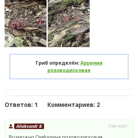
Гриб определён:
Аррения
розоводисковая
Ответов: 1 Комментариев: 2
Aliaksandr B
3 года назад #
Возможно Омфалина розоводисковая