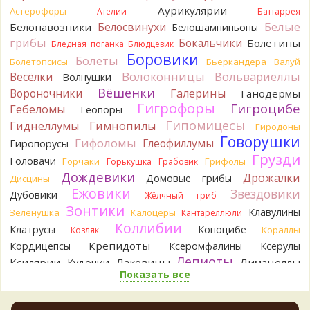
Аурикулярии
Астерофоры
Думаю, заморозить или засушить, до выяснения деталей...
Ателии
Баттаррея
Спасибо за вариант
Белые
Белосвинухи
Белонавозники
Белошампиньоны
8 часов назад
грибы
Бокальчики
Болетины
Бледная поганка
Блюдцевик
Боровики
Oparush
Болеты
Болетопсисы
Бьеркандера
Валуй
8 часов назад
Волоконницы
Вольвариеллы
Весёлки
Волнушки
Вёшенки
Вороночники
Галерины
Ганодермы
Verona
Возможно Постия, хотя сильная пушистость
Гигрофоры
Гигроцибе
Гебеломы
Геопоры
удивляет:
.
8 часов назад
Гипомицесы
Гиднеллумы
Гимнопилы
Гиродоны
Говорушки
Гифоломы
Глеофиллумы
Гиропорусы
sereneden
Точно он, спасибо огромное!
Грузди
8 часов назад
Головачи
Горчаки
Грифолы
Горькушка
Грабовик
Дождевики
Дрожалки
Домовые грибы
Дисцины
BorisM
Тогда это подольшаник
Ежовики
8 часов назад
Звездовики
Дубовики
Жёлчный гриб
Зонтики
Клавулины
Зеленушка
Калоцеры
Кантареллюли
sereneden
Да, ольха была. Но не доминантная в лесу.
Коллибии
Сам гриб - да, считай, под ольхой.
Клатрусы
Коноцибе
Кораллы
Козляк
9 часов назад
Крепидоты
Кордицепсы
Ксеромфалины
Ксерулы
Лепиоты
BorisM
Ксилярии
Лаковицы
Лимацеллы
А ольха была?
Кудонии
9 часов назад
Показать все
Лисички
Лишайники
Лиофиллумы
Ложные опята
Ложнодождевики
Ложные лисички
Павел
Гриб очень мягкий, сочный. При надавливании
Маслята
выделяет обильный белесый кисловато-безвкусный сок,