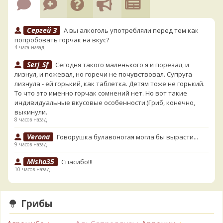
Сергей З
А вы алкоголь употребляли перед тем как
попробовать горчак на вкус?
4 часа назад
Serj_Sf
Сегодня такого маленького я и порезал, и
лизнул, и пожевал, но горечи не почувствовал. Супруга
лизнула - ей горький, как таблетка. Детям тоже не горький.
То что это именно горчак сомнений нет. Но вот такие
индивидуальные вкусовые особенности.)Гриб, конечно,
выкинули.
8 часов назад
Verona
Говорушка булавоногая могла бы вырасти...
9 часов назад
Misha35
Спасибо!!!
10 часов назад
BorisM
Вот как раз зонтика пестрого там
точно нет! P.S. Вячеслав, мы ждём ваших подтверждений
Грибы
насчёт того, что на разных фото не один и тот же гриб. Они
и по виду разные, а не просто разные экземпляры. Но