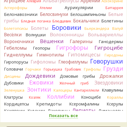
Альбатреллусы
Агроцибе
Аррении
Аскокорине
Алеврия
хорошо было бы упорядочить это с вашим участием.
Аурикулярии
Астерофоры
Разные грибы нужно разнести по разным вопросам!
Ателии
Баттаррея
10 часов назад
Белые
Белосвинухи
Белонавозники
Белошампиньоны
грибы
Бокальчики
Болетины
Бледная поганка
Блюдцевик
BorisM
Однозначно польский!
Боровики
10 часов назад
Болеты
Болетопсисы
Бьеркандера
Валуй
Волоконницы
Вольвариеллы
Весёлки
Волнушки
BorisM
Николай, дайте уточнение насчёт изменения
Вёшенки
Вороночники
Галерины
Ганодермы
цвета гриба на срезе. Без этой информации до конца
Гигрофоры
Гигроцибе
сложно выбрать между жёлтым и собачьим груздями!
Гебеломы
Геопоры
16 часов назад
Гипомицесы
Гиднеллумы
Гимнопилы
Гиродоны
Говорушки
BorisM
Гифоломы
Очевидный подберезовик!
Глеофиллумы
Гиропорусы
16 часов назад
Грузди
Головачи
Горчаки
Грифолы
Горькушка
Грабовик
Дождевики
Verona
Рядовка скученная.
Дрожалки
Домовые грибы
Дисцины
1 день назад
Ежовики
Звездовики
Дубовики
Жёлчный гриб
Зонтики
Юрий
Только сосны. Любит молодняк и растёт ещё по
Клавулины
Зеленушка
Калоцеры
Кантареллюли
краям лесных дорог.
Коллибии
Клатрусы
Коноцибе
Кораллы
Козляк
2 дня назад
Крепидоты
Кордицепсы
Ксеромфалины
Ксерулы
Юрий
Бывает встречается и в чисто еловых лесах,но
Лепиоты
Ксилярии
Лаковицы
Лимацеллы
Кудонии
основное его дерево конечно же лиственница. Под соснами
Показать все
Лисички
Лишайники
Лиофиллумы
не растёт.
Ложные опята
Ложнодождевики
Ложные лисички
2 дня назад