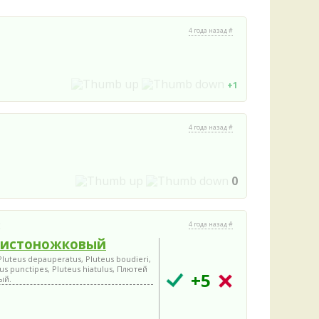
4 года назад #
+1
4 года назад #
0
:
4 года назад #
тистоножковый
Pluteus depauperatus, Pluteus boudieri,
eus punctipes, Pluteus hiatulus, Плютей
+5
ый.