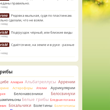
реданы правильно.
в назад
erona
Рядовка мыльная, судя по пластинкам.
льно сделали, что не взяли.
в назад
orisM
Подгруздок чёрный, или близкие виды
в назад
orisM
Сдаётся мне, на земле и в руке - разные
.
в назад
ирилл
Вони не было, но вода и гриб при варке
и желтеть. Выкинул. Большое спасибо.
в назад
Грибы
ирилл
Спасибо.
Альбатреллусы
цибе
Аррении
Алеврия
в назад
Аурикулярии
орине
Астерофоры
Ателии
tiana_A
Да. Но они не все безоговорочно
Белосвинухи
Белонавозники
ррея
бны.
Белые грибы
шампиньоны
в назад
Бледная поганка
Бокальчики
Болетины
Болетопсисы
евик
tiana_A
В следующий раз вырвите его