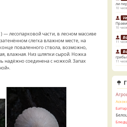
ли пе
10 часо
V
Прави
10 часо
1) — лесопарковой части, в лесном массиве
B
 затенённом слегка влажном месте, на
11 часо
конце поваленного ствола, возможно,
B
гая, влажная. Низ шляпки сырой. Ножка
грибы
нь надёжно соединена с ножкой. Запах
11 часо
ой».
К
начал
12 часо
К
Агро
13 часо
Аскок
Ta
Батта
съедо
Бело
13 часо
Блюдц
Ta