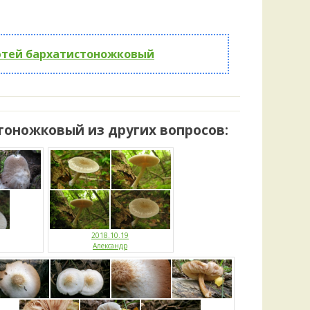
Удем
Фелл
Церат
гри
тей бархатистоножковый
Ша
Шишк
тоножковый из других вопросов:
2018.10.19
Александр