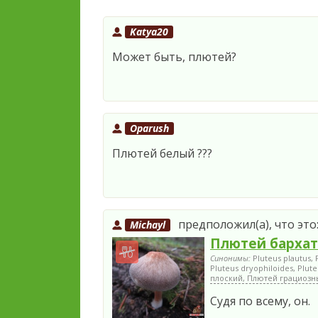
Katya20
Может быть, плютей?
Oparush
Плютей белый ???
предположил(а), что это
Michayl
Плютей барха
Синонимы:
Pluteus plautus, 
Pluteus dryophiloides, Plut
плоский, Плютей грациозн
Судя по всему, он.