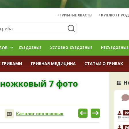
ГРИБНЫЕ ХВАСТЫ
КУПЛЮ / ПРО
БОВ
СЪЕДОБНЫЕ
УСЛОВНО-СЪЕДОБНЫЕ
НЕСЪЕДОБНЫЕ
С ГРИБАМИ
ГРИБНАЯ МЕДИЦИНА
СТАТЬИ О ГРИБАХ
оножковый 7 фото
Н
V
Каталог опознанных
10 часо
V