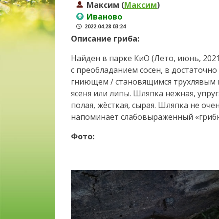
Максим (
Максим
)
Иваново
2022.04.28 03:24
Описание гриба:
Найден в парке КиО (Лето, июнь, 202
с преобладанием сосен, в достаточно
гниющем / становящимся трухлявым 
ясеня или липы. Шляпка нежная, упру
полая, жёсткая, сырая. Шляпка не оче
напоминает слабовыраженный «грибн
Фото: