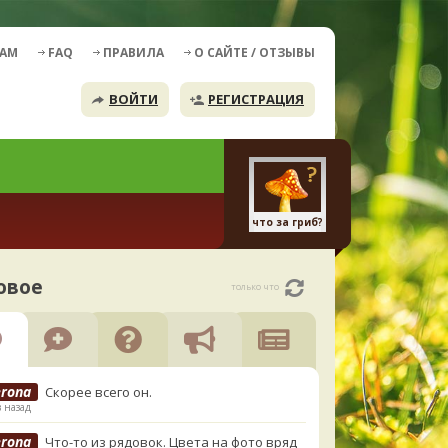
ДАМ
FAQ
ПРАВИЛА
О САЙТЕ / ОТЗЫВЫ
ВОЙТИ
РЕГИСТРАЦИЯ
что за гриб?
овое
только что
erona
Скорее всего он.
в назад
erona
Что-то из рядовок. Цвета на фото вряд