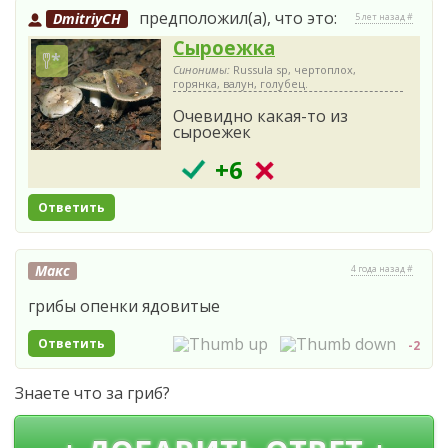
предположил(а), что это:
DmitriyCH
5 лет назад #
Сыроежка
Синонимы:
Russula sp, чертоплох,
горянка, валун, голубец.
Очевидно какая-то из
сыроежек
+6
Ответить
Макс
4 года назад #
грибы опенки ядовитые
Ответить
-2
Знаете что за гриб?