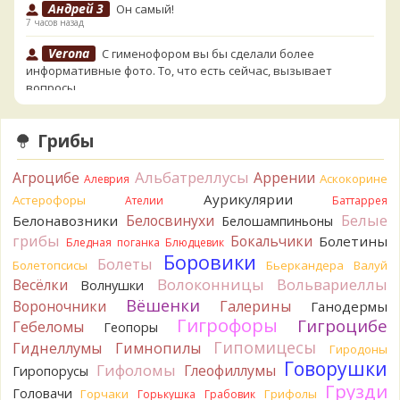
Андрей 3
Он самый!
7 часов назад
Verona
С гименофором вы бы сделали более
информативные фото. То, что есть сейчас, вызывает
вопросы.
8 часов назад
Павел
Может и постия, только совсем не горькая, и с
Грибы
берёзы, и гименофор шипчатый; или что-то родственное.
По мере напитывания соком приобретает аромат
Альбатреллусы
Агроцибе
Аррении
Аскокорине
Алеврия
пикантного (по типу чесночного) мяса под маринадом!
Аурикулярии
Астерофоры
Думаю, заморозить или засушить, до выяснения деталей...
Ателии
Баттаррея
Спасибо за вариант
Белые
Белосвинухи
Белонавозники
Белошампиньоны
8 часов назад
грибы
Бокальчики
Болетины
Бледная поганка
Блюдцевик
Боровики
Oparush
Болеты
Болетопсисы
Бьеркандера
Валуй
9 часов назад
Волоконницы
Вольвариеллы
Весёлки
Волнушки
Вёшенки
Вороночники
Галерины
Ганодермы
Verona
Возможно Постия, хотя сильная пушистость
Гигрофоры
Гигроцибе
Гебеломы
Геопоры
удивляет:
.
9 часов назад
Гипомицесы
Гиднеллумы
Гимнопилы
Гиродоны
Говорушки
Гифоломы
Глеофиллумы
Гиропорусы
sereneden
Точно он, спасибо огромное!
Грузди
9 часов назад
Головачи
Горчаки
Грифолы
Горькушка
Грабовик