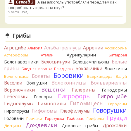
Сергей З
А вы алкоголь употребляли перед тем как
попробовать горчак на вкус?
9 часов назад
Serj_Sf
Сегодня такого маленького я и порезал, и
лизнул, и пожевал, но горечи не почувствовал. Супруга
лизнула - ей горький, как таблетка. Детям тоже не горький.
Грибы
То что это именно горчак сомнений нет. Но вот такие
индивидуальные вкусовые особенности.)Гриб, конечно,
Альбатреллусы
Агроцибе
Аррении
Аскокорине
Алеврия
выкинули.
Аурикулярии
Астерофоры
13 часов назад
Ателии
Баттаррея
Белые
Белосвинухи
Белонавозники
Белошампиньоны
Verona
Говорушка булавоногая могла бы вырасти...
грибы
Бокальчики
Болетины
Бледная поганка
Блюдцевик
14 часов назад
Боровики
Болеты
Болетопсисы
Бьеркандера
Валуй
Misha35
Спасибо!!!
Волоконницы
Вольвариеллы
Весёлки
Волнушки
14 часов назад
Вёшенки
Вороночники
Галерины
Ганодермы
BorisM
Вот как раз зонтика пестрого там
Гигрофоры
Гигроцибе
Гебеломы
Геопоры
точно нет! P.S. Вячеслав, мы ждём ваших подтверждений
Гипомицесы
Гиднеллумы
Гимнопилы
Гиродоны
насчёт того, что на разных фото не один и тот же гриб. Они
Говорушки
Гифоломы
Глеофиллумы
Гиропорусы
и по виду разные, а не просто разные экземпляры. Но
Грузди
хорошо было бы упорядочить это с вашим участием.
Головачи
Горчаки
Грифолы
Горькушка
Грабовик
Разные грибы нужно разнести по разным вопросам!
Дождевики
Дрожалки
Домовые грибы
Дисцины
15 часов назад