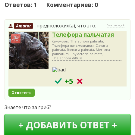
Ответов: 1 Комментариев: 0
предположил(а), что это:
Amator
5 лет назад #
Телефора пальчатая
Синонимы:
Thelephora palmata,
Телефора пальмовидная, Clavaria
palmata, Ramaria palmata, Merisma
palmatum, Phylacteria palmata,
Thelephora diffusa.
+5
Ответить
Знаете что за гриб?
+ ДОБАВИТЬ ОТВЕТ +