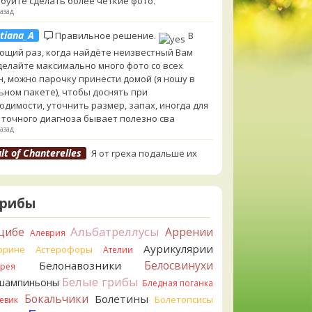
буйте сделать более чёткие фото.
азад
tiana_A
Правильное решение.
В
ющий раз, когда найдёте неизвестный Вам
 делайте максимально много фото со всех
н, можно парочку принести домой (я ношу в
ьном пакете), чтобы доснять при
одимости, уточнить размер, запах, иногда для
 точного диагноза бывает полезно сва
азад
lt of Chanterelles
Я от греха подальше их
ул. Для не знающего человека эксперименты с
ушками, наверное, плохая идея.
азад
Грибы
tiana_A
Говорушек в этой цветовой гамме
 пруд пруди, и далеко не все описаны на этом
Альбатреллусы
цибе
Аррении
Алеврия
. И большинство из них как минимум
Аурикулярии
орине
Астерофоры
Ателии
добны. Ворончатая должна слабо пахнуть
Белосвинухи
Белонавозники
ррея
лём. Из похожих есть, скажем, Желобчатая и
Белые грибы
оокрашенная. Росли не не древесине, так? Из
шампиньоны
Бледная поганка
 или из подстилки
Бокальчики
Болетины
Болетопсисы
евик
азад