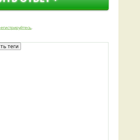
Удем
Фелл
Церат
гри
регистрируйтесь
.
Ша
Шишк