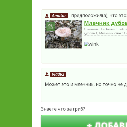
предположил(а), что это
Amator
Млечник дубо
Синонимы:
Lactarius quietu
дубовый, Млечник спокойн
Vlad62
Может это и млечник, но точно не 
Знаете что за гриб?
+ ДОБАВ