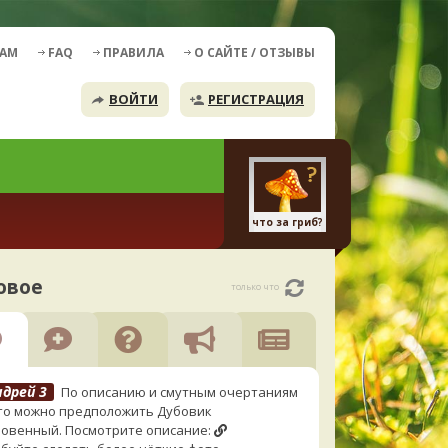
ДАМ
FAQ
ПРАВИЛА
О САЙТЕ / ОТЗЫВЫ
ВОЙТИ
РЕГИСТРАЦИЯ
что за гриб?
овое
только что
ндрей 3
По описанию и смутным очертаниям
то можно предположить Дубовик
овенный. Посмотрите описание: