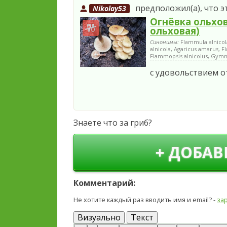
предположил(а), что э
Nikolay53
Огнёвка ольхо
ольховая)
Синонимы:
Flammula alnicol
alnicola, Agaricus amarus, F
Flammopsis alnicolus, Gymnop
с удовольствием о
Знаете что за гриб?
+ ДОБАВ
Комментарий:
Не хотите каждый раз вводить имя и email? -
за
Визуально
Текст