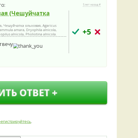
то:
5 лет назад #
вая (Чешуйчатка
a, Чешуйчатка ольховая, Agaricus
+5
lammula amara, Dryophila alnicola,
ilus alnicola, Pholiotina alnicola.
твечу
ИТЬ ОТВЕТ +
регистрируйтесь
.