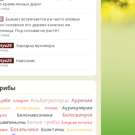
о краям лесных дорог.
в назад
й
Бывает встречается и в чисто еловых
,но основное его дерево конечно же
енница. Под соснами не растёт.
в назад
atya20
Зарлдыш мухомора.
 назад
atya20
Навозник.
 назад
erona
Скорее всего он.
азад
Грибы
erona
Что-то из рядовок. Цвета на фото вряд
реданы правильно.
Альбатреллусы
цибе
Аррении
Алеврия
азад
Аурикулярии
орине
Астерофоры
Ателии
erona
Рядовка мыльная, судя по пластинкам.
Белосвинухи
Белонавозники
ррея
льно сделали, что не взяли.
Белые грибы
шампиньоны
азад
Бледная поганка
Бокальчики
Болетины
Болетопсисы
евик
orisM
Подгруздок чёрный, или близкие виды