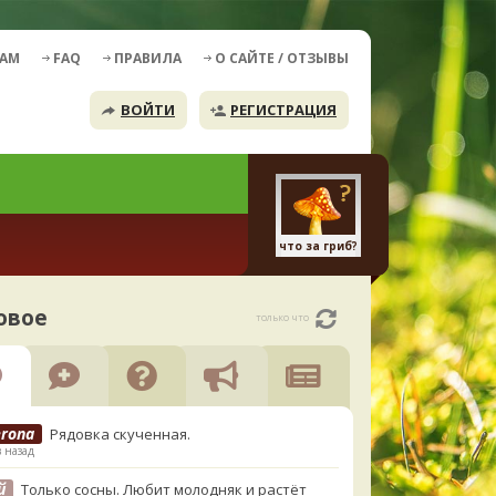
ДАМ
FAQ
ПРАВИЛА
О САЙТЕ / ОТЗЫВЫ
ВОЙТИ
РЕГИСТРАЦИЯ
что за гриб?
овое
только что
erona
Рядовка скученная.
в назад
й
Только сосны. Любит молодняк и растёт