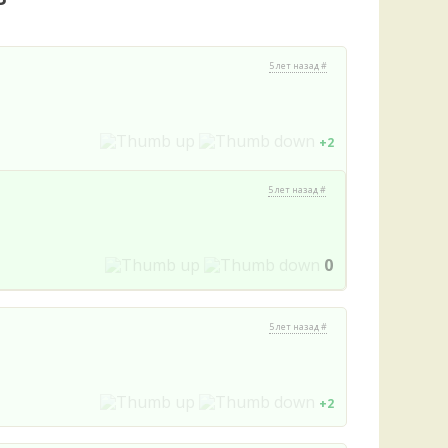
Удем
Фелл
Церат
5 лет назад #
гри
Ша
Шишк
+2
5 лет назад #
0
5 лет назад #
+2