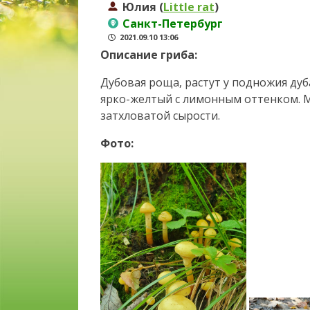
Юлия (
Little rat
)
Санкт-Петербург
2021.09.10 13:06
Описание гриба:
Дубовая роща, растут у подножия дуб
ярко-желтый с лимонным оттенком. М
затхловатой сырости.
Фото: