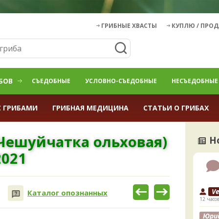
ГРИБНЫЕ ХВАСТЫ
КУПЛЮ / ПРО
БОВ
СЪЕДОБНЫЕ
УСЛОВНО-СЪЕДОБНЫЕ
НЕСЪЕДОБНЫЕ
С ГРИБАМИ
ГРИБНАЯ МЕДИЦИНА
СТАТЬИ О ГРИБАХ
(Чешуйчатка ольховая)
Н
2021
V
Каталог опознанных
12 часо
Юри