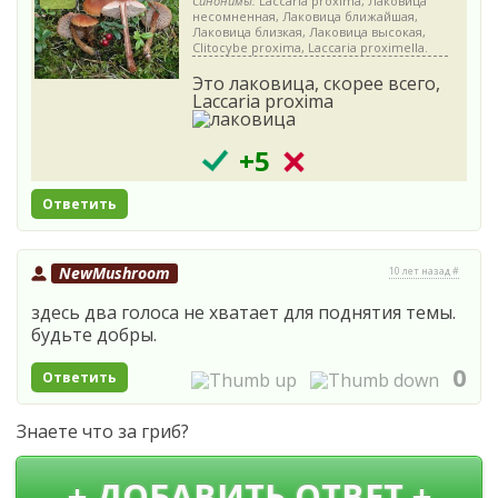
Синонимы:
Laccaria proxima, Лаковица
несомненная, Лаковица ближайшая,
Лаковица близкая, Лаковица высокая,
Clitocybe proxima, Laccaria proximella.
Это лаковица, скорее всего,
Laccaria proxima
+5
Ответить
NewMushroom
10 лет назад #
здесь два голоса не хватает для поднятия темы.
будьте добры.
0
Ответить
Знаете что за гриб?
+ ДОБАВИТЬ ОТВЕТ +