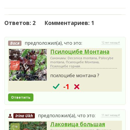
Ответов: 2 Комментариев: 1
предположил(а), что это:
Вася
12 лет назад #
Псилоцибе Монтана
Синонимы:
Deconica montana, Psilocybe
montana, Псилоцибе Монтана,
Псилоцибе горная.
псилоцибе монтана ?
-1
Ответить
предположил(а), что это:
Irina Ukh
11 лет назад #
Лаковица большая