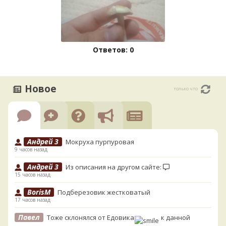
Ответов: 0
Новое
только что
Андрей 3
Мокруха пурпуровая
9 часов назад
Андрей 3
Из описания на другом сайте:
15 часов назад
BorisM
Подберезовик жестковатый
17 часов назад
Павел
Тоже склонялся от Едовика
к данной