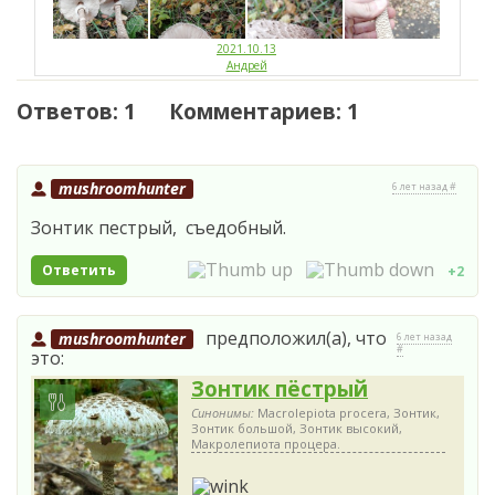
2021.10.13
Андрей
Ответов: 1 Комментариев: 1
mushroomhunter
6 лет назад #
Зонтик пестрый, съедобный.
Ответить
+2
предположил(а), что
mushroomhunter
6 лет назад
#
это:
Зонтик пёстрый
Синонимы:
Macrolepiota procera, Зонтик,
Зонтик большой, Зонтик высокий,
Макролепиота процера.