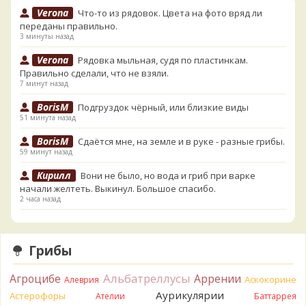
Verona
Что-то из рядовок. Цвета на фото вряд ли
переданы правильно.
3 минуты назад
Verona
Рядовка мыльная, судя по пластинкам.
Правильно сделали, что не взяли.
7 минут назад
BorisM
Подгруздок чёрный, или близкие виды
51 минута назад
BorisM
Сдаётся мне, на земле и в руке - разные грибы.
59 минут назад
Кирилл
Вони не было, но вода и гриб при варке
начали желтеть. Выкинул. Большое спасибо.
2 часа назад
Кирилл
Спасибо.
2 часа назад
Грибы
Tatiana_A
Да. Но они не все безоговорочно
съедобны.
Альбатреллусы
Агроцибе
Аррении
Аскокорине
Алеврия
3 часа назад
Аурикулярии
Астерофоры
Ателии
Баттаррея
Tatiana_A
В следующий раз вырвите его целиком и