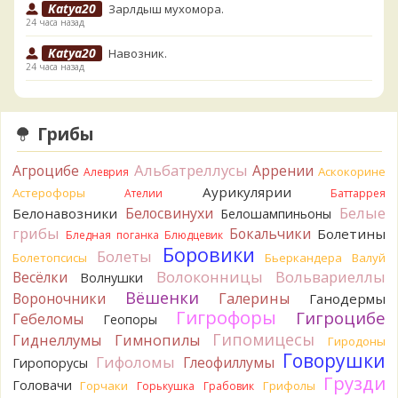
Katya20
Зарлдыш мухомора.
24 часа назад
Katya20
Навозник.
24 часа назад
Verona
Скорее всего он.
2 дня назад
Грибы
Verona
Что-то из рядовок. Цвета на фото вряд ли
переданы правильно.
Альбатреллусы
Агроцибе
Аррении
Аскокорине
Алеврия
2 дня назад
Аурикулярии
Астерофоры
Ателии
Баттаррея
Verona
Рядовка мыльная, судя по пластинкам.
Белые
Белосвинухи
Белонавозники
Белошампиньоны
Правильно сделали, что не взяли.
грибы
Бокальчики
Болетины
2 дня назад
Бледная поганка
Блюдцевик
Боровики
Болеты
Болетопсисы
Бьеркандера
Валуй
BorisM
Подгруздок чёрный, или близкие виды
Волоконницы
Вольвариеллы
Весёлки
Волнушки
2 дня назад
Вёшенки
Вороночники
Галерины
Ганодермы
BorisM
Сдаётся мне, на земле и в руке - разные грибы.
Гигрофоры
Гигроцибе
Гебеломы
Геопоры
2 дня назад
Гипомицесы
Гиднеллумы
Гимнопилы
Гиродоны
Кирилл
Вони не было, но вода и гриб при варке
Говорушки
Гифоломы
Глеофиллумы
Гиропорусы
начали желтеть. Выкинул. Большое спасибо.
Грузди
Головачи
2 дня назад
Горчаки
Грифолы
Горькушка
Грабовик