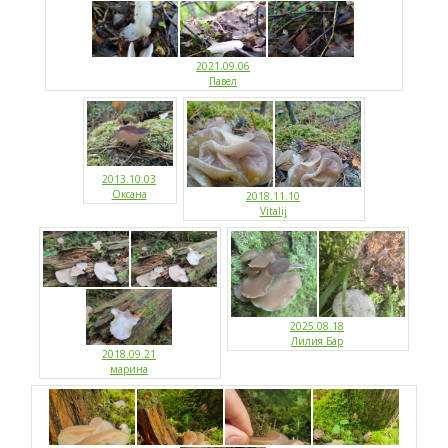
2021.09.06
Павел
2013.10.03
Оксана
2018.11.10
Vitalij
2025.08.18
Лилия Бар
2018.09.21
марина