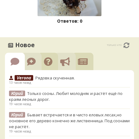
Ответов: 0
Новое
только что
Verona
Рядовка скученная.
13 часов назад
Юрий
Только сосны. Любит молодняк и растёт ещё по
краям лесных дорог.
19 часов назад
Юрий
Бывает встречается и в чисто еловых лесах,но
основное его дерево конечно же лиственница. Под соснами
не растёт.
19 часов назад