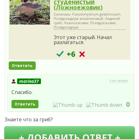
студенистый
(Ложноежовик)
Синонимы:
Pseudohydnum gelatinosum,
Псевдохидиум желатиновый, Ледяной
гриб, Ложноежовик, Псевдоежовик,
Псевдогиднум.
Этот уже старый. Начал
разлагаться.
+6
Ответить
marina37
6 лет назад #
Спасибо.
0
Ответить
Знаете что за гриб?
+ ДОБАВИТЬ ОТВЕТ +