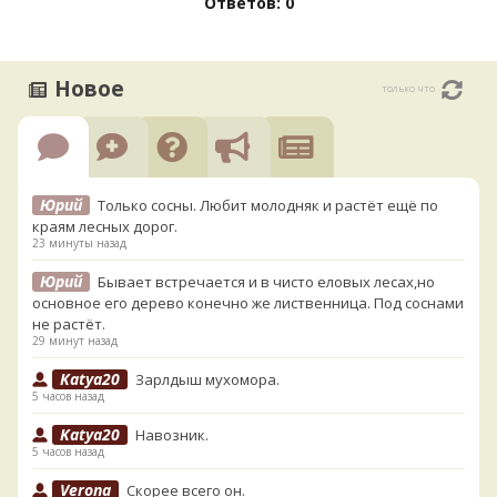
Ответов: 0
Новое
только что
Юрий
Только сосны. Любит молодняк и растёт ещё по
краям лесных дорог.
23 минуты назад
Юрий
Бывает встречается и в чисто еловых лесах,но
основное его дерево конечно же лиственница. Под соснами
не растёт.
29 минут назад
Katya20
Зарлдыш мухомора.
5 часов назад
Katya20
Навозник.
5 часов назад
Verona
Скорее всего он.