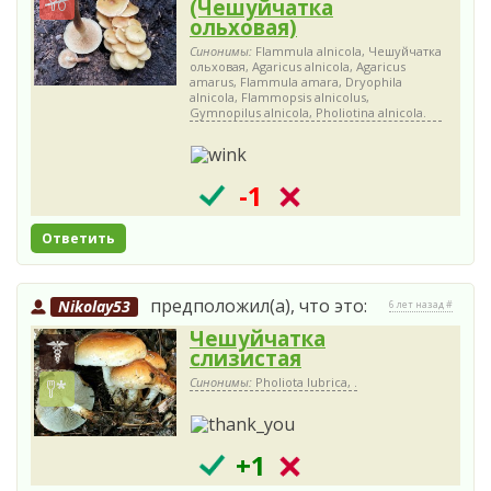
(Чешуйчатка
ольховая)
Синонимы:
Flammula alnicola, Чешуйчатка
ольховая, Agaricus alnicola, Agaricus
amarus, Flammula amara, Dryophila
alnicola, Flammopsis alnicolus,
Gymnopilus alnicola, Pholiotina alnicola.
-1
Ответить
предположил(а), что это:
Nikolay53
6 лет назад #
Чешуйчатка
слизистая
Синонимы:
Pholiota lubrica, .
+1