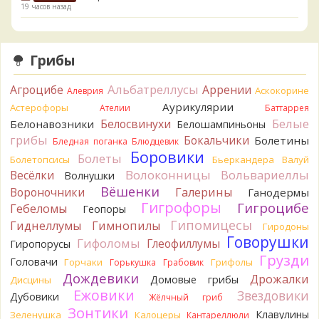
19 часов назад
Verona
Что-то из рядовок. Цвета на фото вряд ли
переданы правильно.
19 часов назад
Грибы
Verona
Рядовка мыльная, судя по пластинкам.
Альбатреллусы
Агроцибе
Аррении
Аскокорине
Алеврия
Правильно сделали, что не взяли.
20 часов назад
Аурикулярии
Астерофоры
Ателии
Баттаррея
Белые
Белосвинухи
Белонавозники
Белошампиньоны
BorisM
Подгруздок чёрный, или близкие виды
грибы
Бокальчики
Болетины
20 часов назад
Бледная поганка
Блюдцевик
Боровики
Болеты
Болетопсисы
Бьеркандера
Валуй
BorisM
Сдаётся мне, на земле и в руке - разные грибы.
Волоконницы
Вольвариеллы
Весёлки
Волнушки
20 часов назад
Вёшенки
Вороночники
Галерины
Ганодермы
Кирилл
Вони не было, но вода и гриб при варке
Гигрофоры
Гигроцибе
Гебеломы
Геопоры
начали желтеть. Выкинул. Большое спасибо.
Гипомицесы
Гиднеллумы
Гимнопилы
22 часа назад
Гиродоны
Говорушки
Гифоломы
Глеофиллумы
Гиропорусы
Кирилл
Спасибо.
Грузди
Головачи
22 часа назад
Горчаки
Грифолы
Горькушка
Грабовик
Дождевики
Дрожалки
Домовые грибы
Дисцины
Tatiana_A
Да. Но они не все безоговорочно
Ежовики
Звездовики
Дубовики
Жёлчный гриб
съедобны.
Зонтики
22 часа назад
Клавулины
Зеленушка
Калоцеры
Кантареллюли