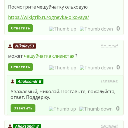
Посмотрите чешуйчатку ольховую
https://wikigrib.ru/ognevka-olxovaya/
0
Ответить
Nikolay53
6 лет назад #
может
чешуйчатка слизистая
?
0
Ответить
Aliaksandr B
6 лет назад #
Уважаемый, Николай. Поставьте, пожалуйста,
ответ. Поддержу.
0
Ответить
Aliaksandr B
6 лет назад #