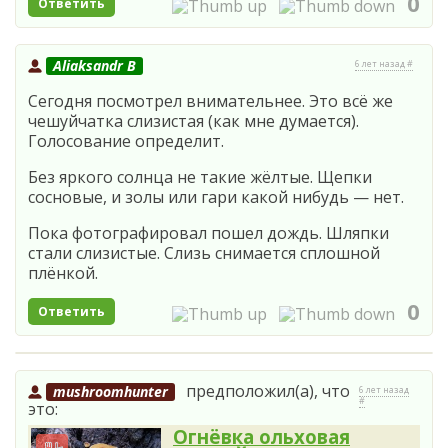
0
Ответить
Aliaksandr B
6 лет назад #
Сегодня посмотрел внимательнее. Это всё же
чешуйчатка слизистая (как мне думается).
Голосование определит.
Без яркого солнца не такие жёлтые. Щепки
сосновые, и золы или гари какой нибудь — нет.
Пока фотографировал пошел дождь. Шляпки
стали слизистые. Слизь снимается сплошной
плёнкой.
0
Ответить
предположил(а), что
mushroomhunter
6 лет назад
#
это:
Огнёвка ольховая