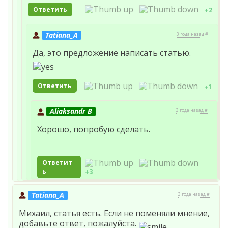
Ответить
+2
Tatiana_A
3 года назад #
Да, это предложение написать статью.
Ответить
+1
Aliaksandr B
3 года назад #
Хорошо, попробую сделать.
Ответит
ь
+3
Tatiana_A
3 года назад #
Михаил, статья есть. Если не поменяли мнение,
добавьте ответ, пожалуйста.