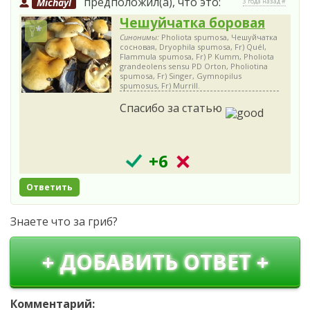
предположил(а), что это:
Michayl
3 года назад #
Чешуйчатка боровая
Синонимы:
Pholiota spumosa, Чешуйчатка
сосновая, Dryophila spumosa, Fr) Quél,
Flammula spumosa, Fr) P Kumm, Pholiota
grandeolens sensu PD Orton, Pholiotina
spumosa, Fr) Singer, Gymnopilus
spumosus, Fr) Murrill.
Спасибо за статью
+6
Ответить
Знаете что за гриб?
+ ДОБАВИТЬ ОТВЕТ +
Комментарий: