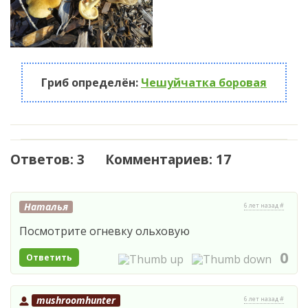
Гриб определён:
Чешуйчатка боровая
Ответов: 3 Комментариев: 17
Наталья
6 лет назад #
Посмотрите огневку ольховую
0
Ответить
mushroomhunter
6 лет назад #