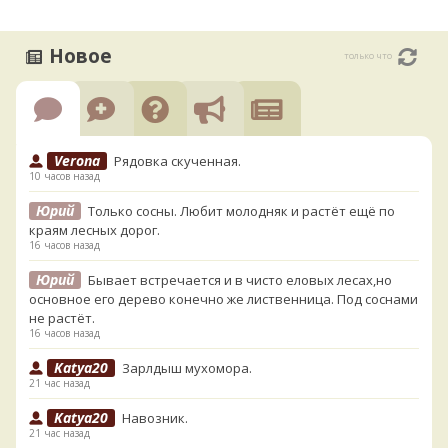
Новое
только что
Verona
Рядовка скученная.
10 часов назад
Юрий
Только сосны. Любит молодняк и растёт ещё по
краям лесных дорог.
16 часов назад
Юрий
Бывает встречается и в чисто еловых лесах,но
основное его дерево конечно же лиственница. Под соснами
не растёт.
16 часов назад
Katya20
Зарлдыш мухомора.
21 час назад
Katya20
Навозник.
21 час назад