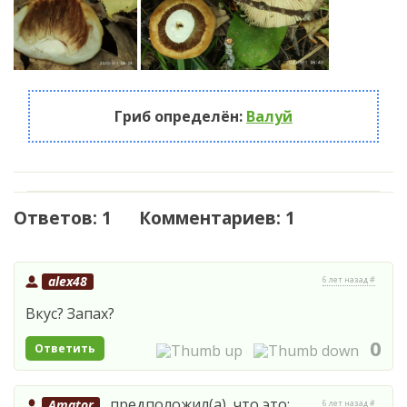
Гриб определён:
Валуй
Ответов: 1 Комментариев: 1
alex48
6 лет назад #
Вкус? Запах?
0
Ответить
предположил(а), что это:
Amator
6 лет назад #