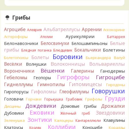
Verona
Скорее всего он.
1 день назад
Грибы
Verona
Что-то из рядовок. Цвета на фото вряд ли
переданы правильно.
Альбатреллусы
Агроцибе
Аррении
Аскокорине
Алеврия
1 день назад
Аурикулярии
Астерофоры
Ателии
Баттаррея
Verona
Рядовка мыльная, судя по пластинкам.
Белые
Белосвинухи
Белонавозники
Белошампиньоны
Правильно сделали, что не взяли.
грибы
Бокальчики
Болетины
1 день назад
Бледная поганка
Блюдцевик
Боровики
Болеты
Болетопсисы
Бьеркандера
Валуй
BorisM
Подгруздок чёрный, или близкие виды
Волоконницы
Вольвариеллы
Весёлки
Волнушки
1 день назад
Вёшенки
Вороночники
Галерины
Ганодермы
BorisM
Сдаётся мне, на земле и в руке - разные грибы.
Гигрофоры
Гигроцибе
Гебеломы
Геопоры
1 день назад
Гипомицесы
Гиднеллумы
Гимнопилы
Гиродоны
Кирилл
Вони не было, но вода и гриб при варке
Говорушки
Гифоломы
Глеофиллумы
Гиропорусы
начали желтеть. Выкинул. Большое спасибо.
Грузди
Головачи
2 дня назад
Горчаки
Грифолы
Горькушка
Грабовик
Дождевики
Дрожалки
Домовые грибы
Дисцины
Кирилл
Спасибо.
Ежовики
Звездовики
Дубовики
2 дня назад
Жёлчный гриб
Зонтики
Клавулины
Зеленушка
Калоцеры
Кантареллюли
Tatiana_A
Да. Но они не все безоговорочно
Коллибии
Клатрусы
Коноцибе
Кораллы
Козляк
съедобны.