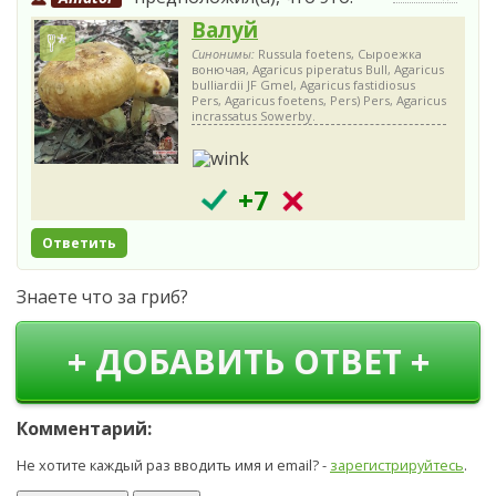
Валуй
Синонимы:
Russula foetens, Сыроежка
вонючая, Agaricus piperatus Bull, Agaricus
bulliardii JF Gmel, Agaricus fastidiosus
Pers, Agaricus foetens, Pers) Pers, Agaricus
incrassatus Sowerby.
+7
Ответить
Знаете что за гриб?
+ ДОБАВИТЬ ОТВЕТ +
Комментарий:
Не хотите каждый раз вводить имя и email? -
зарегистрируйтесь
.