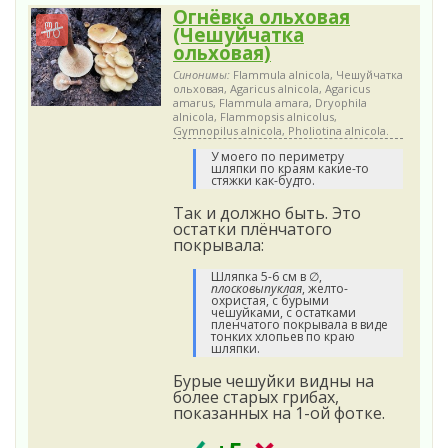
Огнёвка ольховая
(Чешуйчатка
ольховая)
Синонимы:
Flammula alnicola, Чешуйчатка
ольховая, Agaricus alnicola, Agaricus
amarus, Flammula amara, Dryophila
alnicola, Flammopsis alnicolus,
Gymnopilus alnicola, Pholiotina alnicola.
У моего по периметру
шляпки по краям какие-то
стяжки как-будто.
Так и должно быть. Это
остатки плёнчатого
покрывала:
Шляпка 5-6 см в ∅,
плосковыпуклая
, желто-
охристая, с бурыми
чешуйками, с остатками
пленчатого покрывала в виде
тонких хлопьев по краю
шляпки.
Бурые чешуйки видны на
более старых грибах,
показанных на 1-ой фотке.