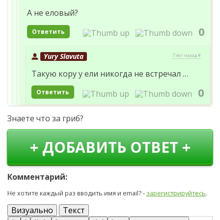
А не еловый?
0
Ответить
Yury Slavuta
7 лет назад #
Такую кору у ели никогда не встречал …
0
Ответить
Знаете что за гриб?
+ ДОБАВИТЬ ОТВЕТ +
Комментарий:
Не хотите каждый раз вводить имя и email? -
зарегистрируйтесь
.
Визуально
Текст