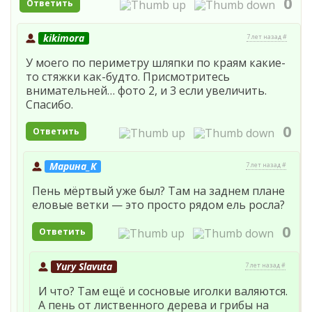
0
Ответить
kikimora
7 лет назад #
У моего по периметру шляпки по краям какие-
то стяжки как-будто. Присмотритесь
внимательней… фото 2, и 3 если увеличить.
Спасибо.
0
Ответить
Марина_К
7 лет назад #
Пень мёртвый уже был? Там на заднем плане
еловые ветки — это просто рядом ель росла?
0
Ответить
Yury Slavuta
7 лет назад #
И что? Там ещё и сосновые иголки валяются.
А пень от лиственного дерева и грибы на