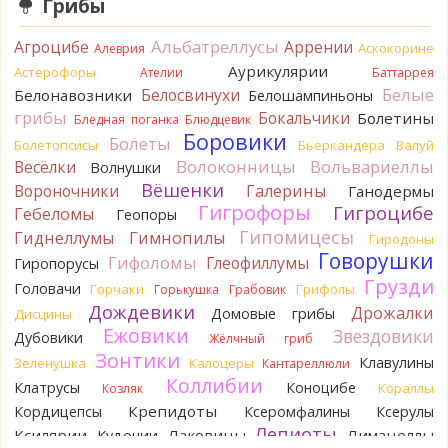
Грибы
насчёт того, что на разных фото не один и тот же гриб. Они
и по виду разные, а не просто разные экземпляры. Но
Альбатреллусы
Агроцибе
Аррении
Аскокорине
Алеврия
хорошо было бы упорядочить это с вашим участием.
Аурикулярии
Астерофоры
Разные грибы нужно разнести по разным вопросам!
Ателии
Баттаррея
10 часов назад
Белые
Белосвинухи
Белонавозники
Белошампиньоны
грибы
Бокальчики
Болетины
Бледная поганка
Блюдцевик
BorisM
Однозначно польский!
Боровики
10 часов назад
Болеты
Болетопсисы
Бьеркандера
Валуй
Волоконницы
Вольвариеллы
Весёлки
Волнушки
BorisM
Николай, дайте уточнение насчёт изменения
Вёшенки
Вороночники
Галерины
Ганодермы
цвета гриба на срезе. Без этой информации до конца
Гигрофоры
Гигроцибе
сложно выбрать между жёлтым и собачьим груздями!
Гебеломы
Геопоры
16 часов назад
Гипомицесы
Гиднеллумы
Гимнопилы
Гиродоны
Говорушки
BorisM
Гифоломы
Очевидный подберезовик!
Глеофиллумы
Гиропорусы
16 часов назад
Грузди
Головачи
Горчаки
Грифолы
Горькушка
Грабовик
Дождевики
Verona
Рядовка скученная.
Дрожалки
Домовые грибы
Дисцины
1 день назад
Ежовики
Звездовики
Дубовики
Жёлчный гриб
Зонтики
Юрий
Только сосны. Любит молодняк и растёт ещё по
Клавулины
Зеленушка
Калоцеры
Кантареллюли
краям лесных дорог.
Коллибии
Клатрусы
Коноцибе
Кораллы
Козляк
2 дня назад
Крепидоты
Кордицепсы
Ксеромфалины
Ксерулы
Юрий
Бывает встречается и в чисто еловых лесах,но
Лепиоты
Ксилярии
Лаковицы
Лимацеллы
Кудонии