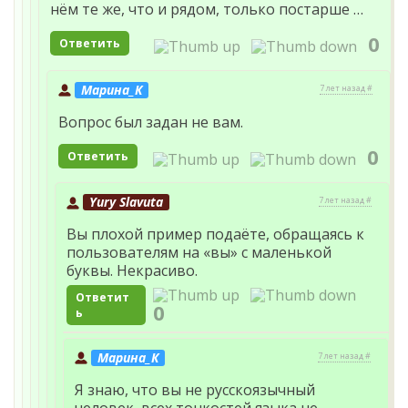
нём те же, что и рядом, только постарше …
0
Ответить
Марина_К
7 лет назад #
Вопрос был задан не вам.
0
Ответить
Yury Slavuta
7 лет назад #
Вы плохой пример подаёте, обращаясь к
пользователям на «вы» с маленькой
буквы. Некрасиво.
Ответит
0
ь
Марина_К
7 лет назад #
Я знаю, что вы не русскоязычный