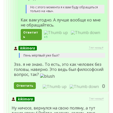
Но с этого момента я к вам буду обращаться
только на «вы».
Как вам угодно. А лучше вообще ко мне
не обращайтесь.
Ответит
ь
+1
kikimora
7 лет назад #
Пень мёртвый уже был?
Эээ.. я не знаю.. То есть, это как человек без
головы, наверно. Это ведь был философский
вопрос, так?
0
Ответить
kikimora
7 лет назад #
Ну ничосе, вернулся на свою поляну, а тут
такие споры! Ребята, хватить солить друг