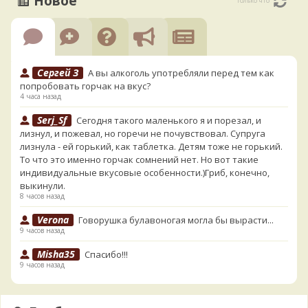
Новое
только что
Сергей З
А вы алкоголь употребляли перед тем как
попробовать горчак на вкус?
4 часа назад
Serj_Sf
Сегодня такого маленького я и порезал, и
лизнул, и пожевал, но горечи не почувствовал. Супруга
лизнула - ей горький, как таблетка. Детям тоже не горький.
То что это именно горчак сомнений нет. Но вот такие
индивидуальные вкусовые особенности.)Гриб, конечно,
выкинули.
8 часов назад
Verona
Говорушка булавоногая могла бы вырасти...
9 часов назад
Misha35
Спасибо!!!
9 часов назад
BorisM
Вот как раз зонтика пестрого там
точно нет! P.S. Вячеслав, мы ждём ваших подтверждений