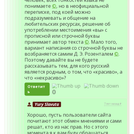
человек, всех тонкостей языка не
понимаете
©
, но в неофициальной
переписке, под коей можно
подразумевать и общение на
любительских ресурсах, решение об
употреблении местоимения «вы» с
прописной или строчной буквы
принимает автор текста
©
. Мало того,
вариант написания со строчной буквы не
возбраняется самим Д. Э. Розенталем
©
.
Поэтому давайте вы не будете
рассказывать тем, для кого русский
является родным, о том, что «красиво», а
что «некрасиво»?
Ответит
0
ь
Yury Slavuta
7 лет назад #
Хорошо, пусть пользователи сайта
почитают этот обмен мнениями и сами
решат, кто из нас прав. Но с этого
момента я к вам буду обращаться