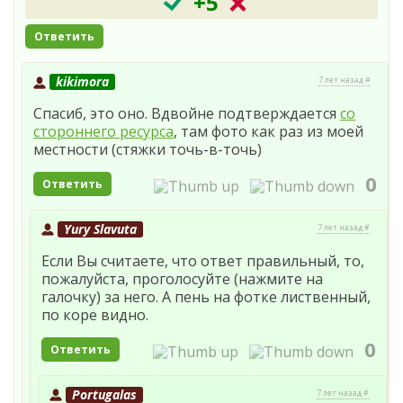
+5
Ответить
kikimora
7 лет назад #
Спасиб, это оно. Вдвойне подтверждается
со
стороннего ресурса
, там фото как раз из моей
местности (стяжки точь-в-точь)
0
Ответить
Yury Slavuta
7 лет назад #
Если Вы считаете, что ответ правильный, то,
пожалуйста, проголосуйте (нажмите на
галочку) за него. А пень на фотке лиственный,
по коре видно.
0
Ответить
Portugalas
7 лет назад #