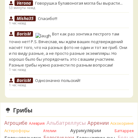
Verona
Говорушка булавоногая могла бы вырасти...
53 минуты назад
Misha35
Спасибо!!!
1 час назад
BorisM
Вот как раз зонтика пестрого там
точно нет! P.S. Вячеслав, мы ждём ваших подтверждений
насчёт того, что на разных фото не один и тот же гриб. Они
и по виду разные, а не просто разные экземпляры. Но
хорошо было бы упорядочить это с вашим участием.
Разные грибы нужно разнести по разным вопросам!
1 час назад
BorisM
Однозначно польский!
1 час назад
BorisM
Николай, дайте уточнение насчёт изменения
цвета гриба на срезе. Без этой информации до конца
сложно выбрать между жёлтым и собачьим груздями!
Грибы
8 часов назад
Альбатреллусы
Агроцибе
Аррении
BorisM
Очевидный подберезовик!
Аскокорине
Алеврия
8 часов назад
Аурикулярии
Астерофоры
Ателии
Баттаррея
Белые
Белосвинухи
Белонавозники
Белошампиньоны