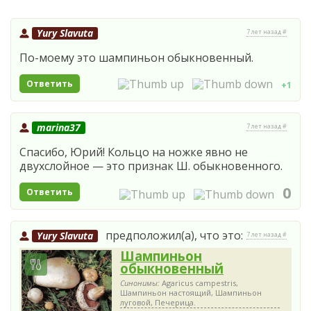
Yury Slavuta
7 лет назад #
По-моему это шампиньон обыкновенный.
Ответить
+1
marina37
7 лет назад #
Спасибо, Юрий! Кольцо на ножке явно не
двухслойное — это признак Ш. обыкновенного.
0
Ответить
предположил(а), что это:
Yury Slavuta
7 лет назад #
Шампиньон
обыкновенный
Синонимы:
Agaricus campestris,
Шампиньон настоящий, Шампиньон
луговой, Печерица.