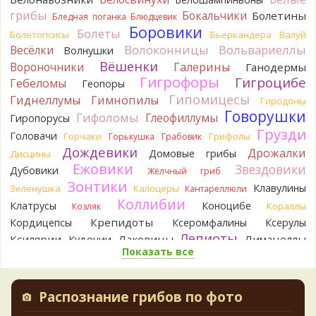
Verona
Рядовка скученная.
1 день назад
грибы
Бокальчики
Болетины
Бледная поганка
Блюдцевик
Боровики
Болеты
Болетопсисы
Бьеркандера
Валуй
Юрий
Только сосны. Любит молодняк и растёт ещё по
Волоконницы
Вольвариеллы
Весёлки
краям лесных дорог.
Волнушки
1 день назад
Вёшенки
Вороночники
Галерины
Ганодермы
Гигрофоры
Гигроцибе
Гебеломы
Геопоры
Юрий
Бывает встречается и в чисто еловых лесах,но
Гипомицесы
основное его дерево конечно же лиственница. Под соснами
Гиднеллумы
Гимнопилы
Гиродоны
не растёт.
Говорушки
Гифоломы
Глеофиллумы
Гиропорусы
1 день назад
Грузди
Головачи
Горчаки
Грифолы
Горькушка
Грабовик
Katya20
Зарлдыш мухомора.
Дождевики
Дрожалки
Домовые грибы
Дисцины
1 день назад
Ежовики
Звездовики
Дубовики
Жёлчный гриб
Katya20
Навозник.
Зонтики
Клавулины
Зеленушка
Калоцеры
Кантареллюли
1 день назад
Коллибии
Клатрусы
Коноцибе
Кораллы
Козляк
Verona
Скорее всего он.
Крепидоты
Кордицепсы
Ксеромфалины
Ксерулы
2 дня назад
Лепиоты
Ксилярии
Лаковицы
Лимацеллы
Кудонии
Показать все
Verona
Что-то из рядовок. Цвета на фото вряд ли
Лисички
Лишайники
Лиофиллумы
переданы правильно.
Ложные опята
Ложнодождевики
Ложные лисички
2 дня назад
Маслята
Лопастники
Меланолеуки
Майский гриб
Распознание грибов по фото
Verona
Млечники
Рядовка мыльная, судя по пластинкам.
Мицены
Моховики
Мокрухи
Правильно сделали, что не взяли.