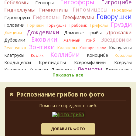
Гигрофоры
Гигроцибе
сложно выбрать между жёлтым и собачьим груздями!
Гебеломы
Геопоры
14 часов назад
Гипомицесы
Гиднеллумы
Гимнопилы
Гиродоны
Говорушки
BorisM
Гифоломы
Очевидный подберезовик!
Глеофиллумы
Гиропорусы
14 часов назад
Грузди
Головачи
Горчаки
Грифолы
Горькушка
Грабовик
Дождевики
Verona
Рядовка скученная.
Дрожалки
Домовые грибы
Дисцины
1 день назад
Ежовики
Звездовики
Дубовики
Жёлчный гриб
Зонтики
Юрий
Только сосны. Любит молодняк и растёт ещё по
Клавулины
Зеленушка
Калоцеры
Кантареллюли
краям лесных дорог.
Коллибии
Клатрусы
Коноцибе
Кораллы
Козляк
2 дня назад
Крепидоты
Кордицепсы
Ксеромфалины
Ксерулы
Юрий
Бывает встречается и в чисто еловых лесах,но
Лепиоты
Ксилярии
Лаковицы
Лимацеллы
Кудонии
основное его дерево конечно же лиственница. Под соснами
Показать все
Лисички
Лишайники
Лиофиллумы
не растёт.
Ложные опята
Ложнодождевики
Ложные лисички
2 дня назад
Маслята
Лопастники
Меланолеуки
Майский гриб
Распознание грибов по фото
Katya20
Зарлдыш мухомора.
Млечники
Мицены
Моховики
Мокрухи
2 дня назад
Мухоморы
Навозники
Помогите определить гриб:
Мутинусы
Наукория
Katya20
Навозник.
Негниючники
Опята
Обабки
Омфалины
2 дня назад
Паутинники
Панеолусы
Панеллюсы
Панусы
Verona
Скорее всего он.
Пецицы
Песочники
Пизолитусы
Перечный гриб
ДОБАВИТЬ ФОТО
2 дня назад
Плютеи