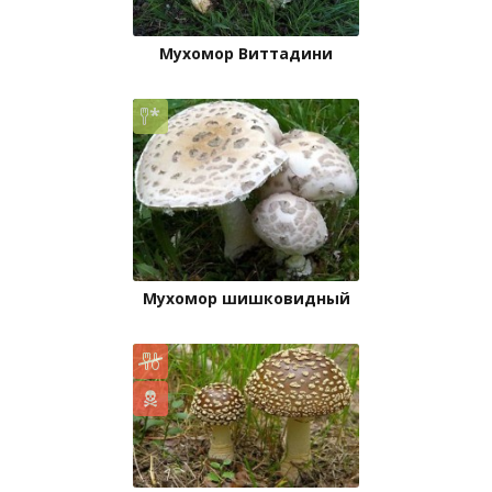
Мухомор Виттадини
Мухомор шишковидный