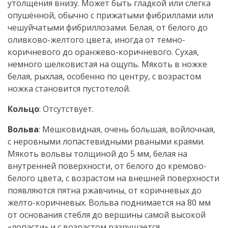
утолщения внизу. Может быть гладкой или слегка
опушённой, обычно с прижатыми фибриллами или
чешуйчатыми фибриллозами. Белая, от белого до
оливково-желтого цвета, иногда от темно-
коричневого до оранжево-коричневого. Сухая,
немного шелковистая на ощупь. Мякоть в ножке
белая, рыхлая, особенно по центру, с возрастом
ножка становится пустотелой.
Кольцо
: Отсутствует.
Вольва
: Мешковидная, очень большая, войлочная,
с неровными лопастевидными рваными краями.
Мякоть вольвы толщиной до 5 мм, белая на
внутренней поверхности, от белого до кремово-
белого цвета, с возрастом на внешней поверхности
появляются пятна ржавчины, от коричневых до
желто-коричневых. Вольва поднимается на 80 мм
от основания стебля до вершины самой высокой
«лопасти» и с возрастом разрушается.