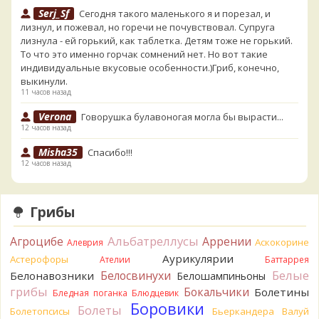
Serj_Sf
Сегодня такого маленького я и порезал, и
лизнул, и пожевал, но горечи не почувствовал. Супруга
лизнула - ей горький, как таблетка. Детям тоже не горький.
То что это именно горчак сомнений нет. Но вот такие
индивидуальные вкусовые особенности.)Гриб, конечно,
выкинули.
11 часов назад
Verona
Говорушка булавоногая могла бы вырасти...
12 часов назад
Misha35
Спасибо!!!
12 часов назад
BorisM
Вот как раз зонтика пестрого там
точно нет! P.S. Вячеслав, мы ждём ваших подтверждений
Грибы
насчёт того, что на разных фото не один и тот же гриб. Они
и по виду разные, а не просто разные экземпляры. Но
Альбатреллусы
Агроцибе
Аррении
Аскокорине
Алеврия
хорошо было бы упорядочить это с вашим участием.
Аурикулярии
Астерофоры
Разные грибы нужно разнести по разным вопросам!
Ателии
Баттаррея
13 часов назад
Белые
Белосвинухи
Белонавозники
Белошампиньоны
грибы
Бокальчики
Болетины
Бледная поганка
Блюдцевик
BorisM
Однозначно польский!
Боровики
13 часов назад
Болеты
Болетопсисы
Бьеркандера
Валуй