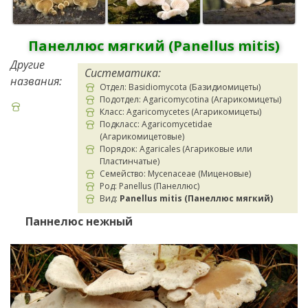
Панеллюс мягкий (Panellus mitis)
Другие
Систематика:
названия:
Отдел: Basidiomycota (Базидиомицеты)
Подотдел: Agaricomycotina (Агарикомицеты)
Класс: Agaricomycetes (Агарикомицеты)
Подкласс: Agaricomycetidae
(Агарикомицетовые)
Порядок: Agaricales (Агариковые или
Пластинчатые)
Семейство: Mycenaceae (Миценовые)
Род: Panellus (Панеллюс)
Вид:
Panellus mitis (Панеллюс мягкий)
Паннелюс нежный