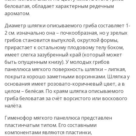
беловатая, обладает характерным редечным
ароматом.
Диаметр шляпки описываемого гриба составляет 1-
2 см. изначально она – почкообразная, но у зрелых
грибов становится выпуклой, округлой формы,
прирастает к остальному плодовому телу боком,
имеет слегка зазубренный край (который может
быть опущенным книзу). У молодых грибов
панеллюса мягкого поверхность шляпки – липкая,
покрыта хорошо заметными ворсинками. Шляпка у
основания имеет розовато-коричневый цвет, а в
целом – белёсая. По краям шляпка описываемого
гриба беловатая за счёт ворсистого или воскового
налёта.
Гименофор мягкого панеллюса представлен
пластинчатым типом. Его составными
компонентами являются пластинки,