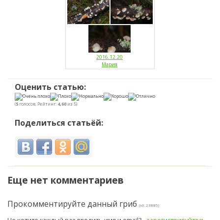
2016.12.20
Мария
Оценить статью:
(
5
голосов, Рейтинг:
4,60
из 5)
Поделиться статьёй:
Еще нет комментариев
Прокомментируйте данный гриб
(id: 23885)
Не хотите каждый раз вводить имя и email? -
зарегистрируйтесь
.