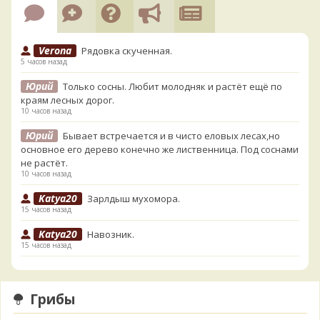
Verona
Рядовка скученная.
5 часов назад
Юрий
Только сосны. Любит молодняк и растёт ещё по
краям лесных дорог.
10 часов назад
Юрий
Бывает встречается и в чисто еловых лесах,но
основное его дерево конечно же лиственница. Под соснами
не растёт.
10 часов назад
Katya20
Зарлдыш мухомора.
15 часов назад
Katya20
Навозник.
15 часов назад
Verona
Скорее всего он.
1 день назад
Грибы
Verona
Что-то из рядовок. Цвета на фото вряд ли
переданы правильно.