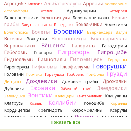
Альбатреллусы
Агроцибе
Аррении
Аскокорине
Алеврия
1 день назад
Аурикулярии
Астерофоры
Ателии
Баттаррея
Verona
Рядовка мыльная, судя по пластинкам.
Белые
Белосвинухи
Белонавозники
Белошампиньоны
Правильно сделали, что не взяли.
грибы
Бокальчики
Болетины
1 день назад
Бледная поганка
Блюдцевик
Боровики
Болеты
Болетопсисы
Бьеркандера
Валуй
BorisM
Подгруздок чёрный, или близкие виды
Волоконницы
Вольвариеллы
Весёлки
Волнушки
1 день назад
Вёшенки
Вороночники
Галерины
Ганодермы
BorisM
Сдаётся мне, на земле и в руке - разные грибы.
Гигрофоры
Гигроцибе
Гебеломы
Геопоры
1 день назад
Гипомицесы
Гиднеллумы
Гимнопилы
Гиродоны
Кирилл
Вони не было, но вода и гриб при варке
Говорушки
Гифоломы
Глеофиллумы
Гиропорусы
начали желтеть. Выкинул. Большое спасибо.
Грузди
Головачи
1 день назад
Горчаки
Грифолы
Горькушка
Грабовик
Дождевики
Дрожалки
Домовые грибы
Дисцины
Кирилл
Спасибо.
Ежовики
Звездовики
Дубовики
1 день назад
Жёлчный гриб
Зонтики
Клавулины
Зеленушка
Калоцеры
Кантареллюли
Tatiana_A
Да. Но они не все безоговорочно
Коллибии
Клатрусы
Коноцибе
Кораллы
Козляк
съедобны.
1 день назад
Крепидоты
Кордицепсы
Ксеромфалины
Ксерулы
Лепиоты
Ксилярии
Лаковицы
Лимацеллы
Кудонии
Tatiana_A
В следующий раз вырвите его целиком и
Показать все
Лисички
Лишайники
Лиофиллумы
разрежьте ножку вертикально. Именно вертикально.
Ложные опята
Пожелтение у самого основания - значит, Ш. Желтокожий,
Ложнодождевики
Ложные лисички