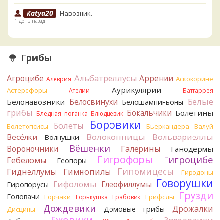
Katya20
Навозник.
1 день назад
Verona
Скорее всего он.
2 дня назад
Грибы
Verona
Что-то из рядовок. Цвета на фото вряд ли
переданы правильно.
Альбатреллусы
Агроцибе
Аррении
Аскокорине
Алеврия
2 дня назад
Аурикулярии
Астерофоры
Ателии
Баттаррея
Verona
Рядовка мыльная, судя по пластинкам.
Белые
Белосвинухи
Белонавозники
Белошампиньоны
Правильно сделали, что не взяли.
грибы
Бокальчики
Болетины
2 дня назад
Бледная поганка
Блюдцевик
Боровики
Болеты
Болетопсисы
Бьеркандера
Валуй
BorisM
Подгруздок чёрный, или близкие виды
Волоконницы
Вольвариеллы
Весёлки
Волнушки
2 дня назад
Вёшенки
Вороночники
Галерины
Ганодермы
BorisM
Сдаётся мне, на земле и в руке - разные грибы.
Гигрофоры
Гигроцибе
Гебеломы
Геопоры
2 дня назад
Гипомицесы
Гиднеллумы
Гимнопилы
Гиродоны
Кирилл
Вони не было, но вода и гриб при варке
Говорушки
Гифоломы
Глеофиллумы
Гиропорусы
начали желтеть. Выкинул. Большое спасибо.
Грузди
Головачи
2 дня назад
Горчаки
Грифолы
Горькушка
Грабовик
Дождевики
Дрожалки
Домовые грибы
Дисцины
Кирилл
Спасибо.
Ежовики