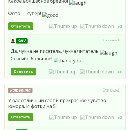
Какое волшебное бревно!
Фото — супер!
Ответить
+2
SNV
7 лет назад #
Да, чукча не писатель, чукча читатель
Спасибо большое!
Ответить
+1
Катерина
7 лет назад #
У вас отличный слог и прекрасное чувство
юмора. И фотки на 5!
Ответить
+2