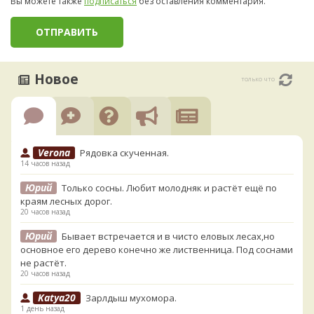
Вы можете также
подписаться
без оставления комментария.
Новое
только что
Verona
Рядовка скученная.
14 часов назад
Юрий
Только сосны. Любит молодняк и растёт ещё по
краям лесных дорог.
20 часов назад
Юрий
Бывает встречается и в чисто еловых лесах,но
основное его дерево конечно же лиственница. Под соснами
не растёт.
20 часов назад
Katya20
Зарлдыш мухомора.
1 день назад