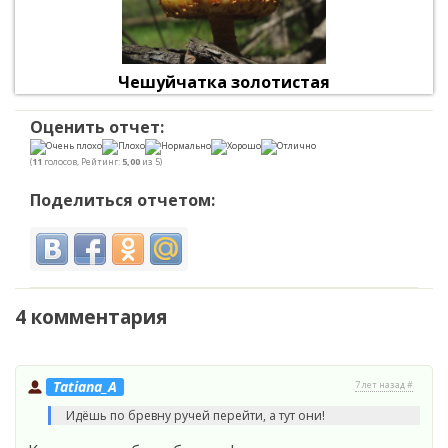
Чешуйчатка золотистая
Оценить отчет:
(
11
голосов, Рейтинг:
5,00
из 5)
Поделиться отчетом:
4 комментария
Tatiana_A
7 лет назад #
Идёшь по бревну ручей перейти, а тут они!