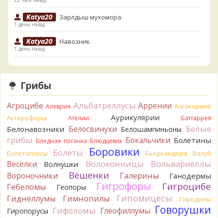
Katya20
Зарлдыш мухомора.
1 день назад
Katya20
Навозник.
1 день назад
Verona
Скорее всего он.
2 дня назад
Грибы
Verona
Что-то из рядовок. Цвета на фото вряд ли
переданы правильно.
Альбатреллусы
Агроцибе
Аррении
Аскокорине
Алеврия
2 дня назад
Аурикулярии
Астерофоры
Ателии
Баттаррея
Verona
Рядовка мыльная, судя по пластинкам.
Белые
Белосвинухи
Белонавозники
Белошампиньоны
Правильно сделали, что не взяли.
грибы
Бокальчики
Болетины
2 дня назад
Бледная поганка
Блюдцевик
Боровики
Болеты
Болетопсисы
Бьеркандера
Валуй
BorisM
Подгруздок чёрный, или близкие виды
Волоконницы
Вольвариеллы
Весёлки
Волнушки
2 дня назад
Вёшенки
Вороночники
Галерины
Ганодермы
BorisM
Сдаётся мне, на земле и в руке - разные грибы.
Гигрофоры
Гигроцибе
Гебеломы
Геопоры
2 дня назад
Гипомицесы
Гиднеллумы
Гимнопилы
Гиродоны
Кирилл
Вони не было, но вода и гриб при варке
Говорушки
Гифоломы
Глеофиллумы
Гиропорусы
начали желтеть. Выкинул. Большое спасибо.