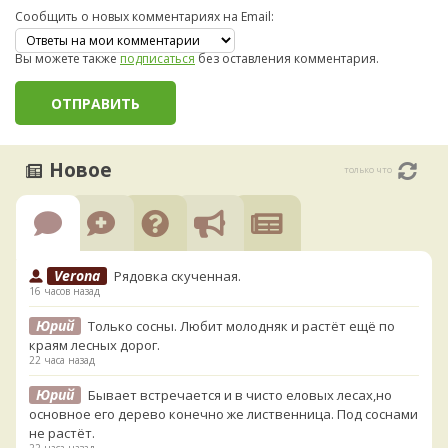
Сообщить о новых комментариях на Email:
Вы можете также
подписаться
без оставления комментария.
Новое
только что
Verona
Рядовка скученная.
16 часов назад
Юрий
Только сосны. Любит молодняк и растёт ещё по
краям лесных дорог.
22 часа назад
Юрий
Бывает встречается и в чисто еловых лесах,но
основное его дерево конечно же лиственница. Под соснами
не растёт.
22 часа назад