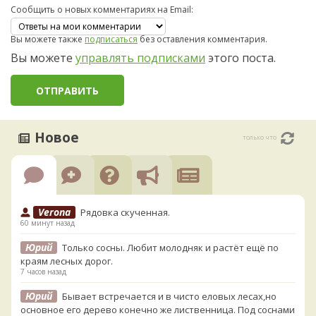
Сообщить о новых комментариях на Email:
Вы можете также
подписаться
без оставления комментария.
Вы можете
управлять подписками
этого поста.
Новое
только что
Verona
Рядовка скученная.
60 минут назад
Юрий
Только сосны. Любит молодняк и растёт ещё по
краям лесных дорог.
7 часов назад
Юрий
Бывает встречается и в чисто еловых лесах,но
основное его дерево конечно же лиственница. Под соснами