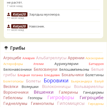
не растёт.
7 часов назад
Katya20
Зарлдыш мухомора.
11 часов назад
Katya20
Навозник.
11 часов назад
Verona
Скорее всего он.
1 день назад
Грибы
Verona
Что-то из рядовок. Цвета на фото вряд ли
переданы правильно.
Альбатреллусы
Агроцибе
Аррении
Аскокорине
Алеврия
1 день назад
Аурикулярии
Астерофоры
Ателии
Баттаррея
Verona
Рядовка мыльная, судя по пластинкам.
Белые
Белосвинухи
Белонавозники
Белошампиньоны
Правильно сделали, что не взяли.
грибы
Бокальчики
Болетины
1 день назад
Бледная поганка
Блюдцевик
Боровики
Болеты
Болетопсисы
Бьеркандера
Валуй
BorisM
Подгруздок чёрный, или близкие виды
Волоконницы
Вольвариеллы
Весёлки
Волнушки
1 день назад
Вёшенки
Вороночники
Галерины
Ганодермы
BorisM
Сдаётся мне, на земле и в руке - разные грибы.
Гигрофоры
Гигроцибе
Гебеломы
Геопоры
1 день назад
Гипомицесы
Гиднеллумы
Гимнопилы
Гиродоны
Кирилл
Вони не было, но вода и гриб при варке