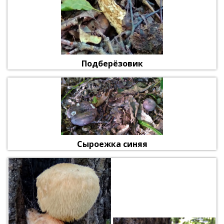
Подберёзовик
Сыроежка синяя