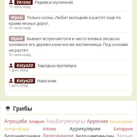
Verona
Рядовка скученная.
15 часов назад
Юрий
Только сосны. Любит молодняк и растёт ещё по
краям лесных дорог.
20 часов назад
Юрий
Бывает встречается и в чисто еловых лесах,но
основное его дерево конечно же лиственница. Под соснами
не растёт.
20 часов назад
Katya20
Зарлдыш мухомора.
1 день назад
Katya20
Навозник.
1 день назад
Verona
Скорее всего он.
2 дня назад
Грибы
Verona
Что-то из рядовок. Цвета на фото вряд ли
переданы правильно.
Альбатреллусы
Агроцибе
Аррении
Аскокорине
Алеврия
2 дня назад
Аурикулярии
Астерофоры
Ателии
Баттаррея
Verona
Рядовка мыльная, судя по пластинкам.
Белые
Белосвинухи
Белонавозники
Белошампиньоны