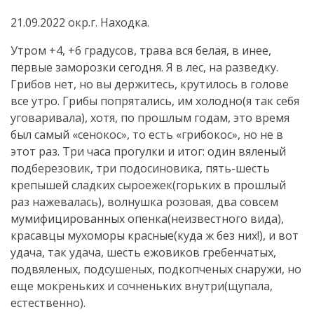
21.09.2022 окр.г. Находка.
Утром +4, +6 градусов, трава вся белая, в инее,
первые заморозки сегодня. Я в лес, на разведку.
Грибов нет, но вы держитесь, крутилось в голове
все утро. Грибы попрятались, им холодно(я так себя
уговаривала), хотя, по прошлым годам, это время
был самый «сенокос», то есть «грибокос», но не в
этот раз. Три часа прогулки и итог: один вяленый
подберезовик, три подосиновика, пять-шесть
крепышей сладких сыроежек(горьких в прошлый
раз нажевалась), волнушка розовая, два совсем
мумифицированных опенка(неизвестного вида),
красавцы мухоморы красные(куда ж без них!), и вот
удача, так удача, шесть ежовиков гребенчатых,
подвяленых, подсушеных, подкопченых снаружи, но
еще мокреньких и сочненьких внутри(щупала,
естественно).