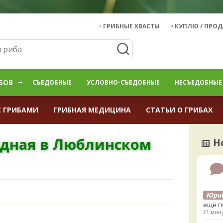
ГРИБНЫЕ ХВАСТЫ
КУПЛЮ / ПРО
БОВ
СЪЕДОБНЫЕ
УСЛОВНО-СЪЕДОБНЫЕ
НЕСЪЕДОБНЫЕ
С ГРИБАМИ
ГРИБНАЯ МЕДИЦИНА
СТАТЬИ О ГРИБАХ
идная в Люблинском
Н
Юри
ещё п
21 мину