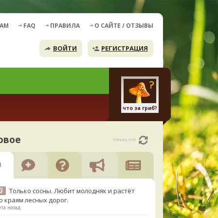
ДАМ
FAQ
ПРАВИЛА
О САЙТЕ / ОТЗЫВЫ
ВОЙТИ
РЕГИСТРАЦИЯ
что за гриб?
овое
только что
й
Только сосны. Любит молодняк и растёт
о краям лесных дорог.
та назад