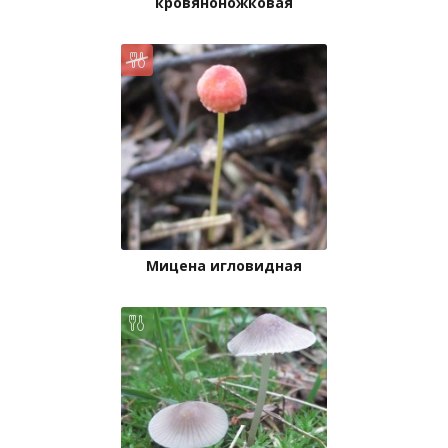
кровяноножковая
Мицена игловидная