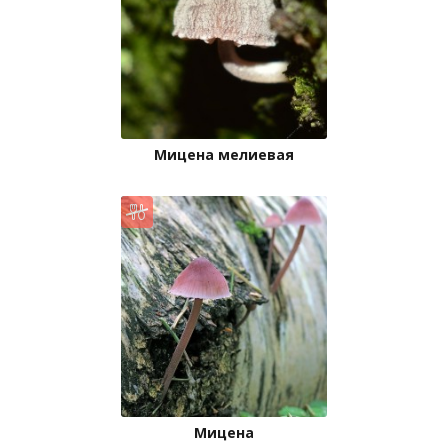
Мицена мелиевая
Мицена