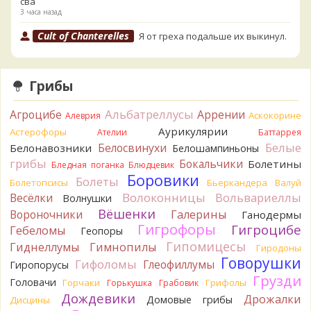
сва
3 часа назад
Cult of Chanterelles
Я от греха подальше их выкинул.
Для не знающего человека эксперименты с говорушками,
наверное, плохая идея.
4 часа назад
Грибы
Tatiana_A
Говорушек в этой цветовой гамме - хоть
пруд пруди, и далеко не все описаны на этом сайте. И
Альбатреллусы
Агроцибе
Аррении
Аскокорине
Алеврия
большинство из них как минимум несъедобны. Ворончатая
Аурикулярии
Астерофоры
Ателии
Баттаррея
должна слабо пахнуть миндалём. Из похожих есть, скажем,
Белые
Белосвинухи
Белонавозники
Белошампиньоны
Желобчатая и Бледноокрашенная. Росли не не древесине,
грибы
Бокальчики
Болетины
так? Из земли или из подстилки
Бледная поганка
Блюдцевик
4 часа назад
Боровики
Болеты
Болетопсисы
Бьеркандера
Валуй
Волоконницы
Вольвариеллы
Весёлки
Мария
Волнушки
Хорошо. При срезании синеет.
4 часа назад
Вёшенки
Вороночники
Галерины
Ганодермы
Гигрофоры
Гигроцибе
Гебеломы
Геопоры
Tatiana_A
Посмотрите Пилолистнички:
lentinellus/
Гипомицесы
4 часа назад
Гиднеллумы
Гимнопилы
Гиродоны
Говорушки
Гифоломы
Глеофиллумы
Гиропорусы
BorisM
Мария, нереально точно определить вид
Грузди
гриба по таким фото. А в лотерею играть здесь никто не
Головачи
Горчаки
Грифолы
Горькушка
Грабовик
станет...
Дождевики
Дрожалки
Домовые грибы
Дисцины
8 часов назад