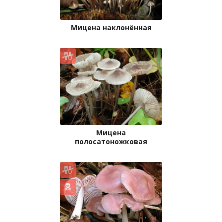
Мицена наклонённая
Мицена
полосатоножковая