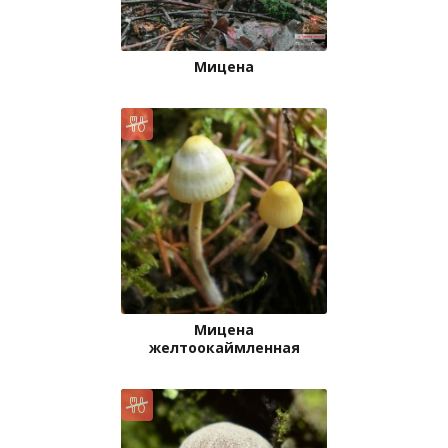
Мицена
Мицена
желтоокаймленная