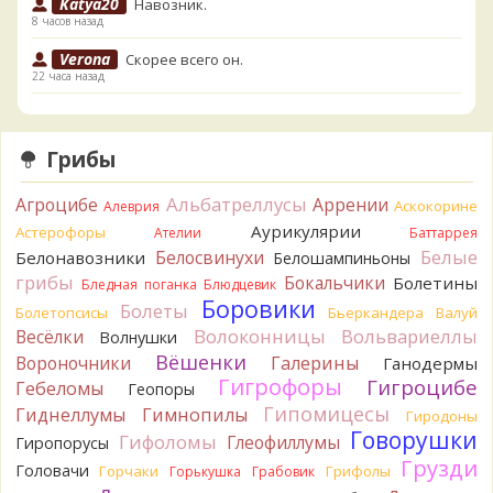
Katya20
Навозник.
8 часов назад
Verona
Скорее всего он.
22 часа назад
Verona
Что-то из рядовок. Цвета на фото вряд ли
переданы правильно.
22 часа назад
Грибы
Verona
Рядовка мыльная, судя по пластинкам.
Альбатреллусы
Агроцибе
Аррении
Аскокорине
Алеврия
Правильно сделали, что не взяли.
22 часа назад
Аурикулярии
Астерофоры
Ателии
Баттаррея
Белые
Белосвинухи
Белонавозники
Белошампиньоны
BorisM
Подгруздок чёрный, или близкие виды
грибы
Бокальчики
Болетины
23 часа назад
Бледная поганка
Блюдцевик
Боровики
Болеты
Болетопсисы
Бьеркандера
Валуй
BorisM
Сдаётся мне, на земле и в руке - разные грибы.
Волоконницы
Вольвариеллы
Весёлки
Волнушки
23 часа назад
Вёшенки
Вороночники
Галерины
Ганодермы
Кирилл
Вони не было, но вода и гриб при варке
Гигрофоры
Гигроцибе
Гебеломы
Геопоры
начали желтеть. Выкинул. Большое спасибо.
Гипомицесы
Гиднеллумы
Гимнопилы
1 день назад
Гиродоны
Говорушки
Гифоломы
Глеофиллумы
Гиропорусы
Кирилл
Спасибо.
Грузди
Головачи
1 день назад
Горчаки
Грифолы
Горькушка
Грабовик