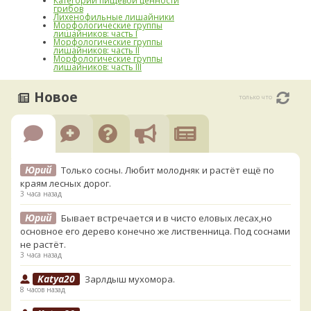
Категории пищевой ценности
грибов
Лихенофильные лишайники
Морфологические группы
лишайников: часть I
Морфологические группы
лишайников: часть II
Морфологические группы
лишайников: часть III
Новое
только что
Юрий
Только сосны. Любит молодняк и растёт ещё по
краям лесных дорог.
3 часа назад
Юрий
Бывает встречается и в чисто еловых лесах,но
основное его дерево конечно же лиственница. Под соснами
не растёт.
3 часа назад
Katya20
Зарлдыш мухомора.
8 часов назад