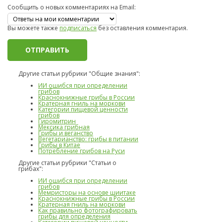
Сообщить о новых комментариях на Email:
Вы можете также
подписаться
без оставления комментария.
Другие статьи рубрики "Общие знания":
ИИ ошибся при определении
грибов
Краснокнижные грибы в России
Кратерная гниль на моркови
Категории пищевой ценности
грибов
Гиромитрин
Мексика грибная
Грибы и веганство
Вегетарианство: грибы в питании
Грибы в Китае
Потребление грибов на Руси
Другие статьи рубрики "Статьи о
грибах":
ИИ ошибся при определении
грибов
Мемристоры на основе шиитаке
Краснокнижные грибы в России
Кратерная гниль на моркови
Как правильно фотографировать
грибы для определения