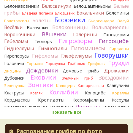
Белые
Белосвинухи
Белонавозники
Белошампиньоны
Verona
Скорее всего он.
грибы
Бокальчики
Болетины
2 дня назад
Бледная поганка
Блюдцевик
Боровики
Болеты
Болетопсисы
Бьеркандера
Валуй
Verona
Что-то из рядовок. Цвета на фото вряд ли
Волоконницы
Вольвариеллы
Весёлки
Волнушки
переданы правильно.
Вёшенки
Вороночники
2 дня назад
Галерины
Ганодермы
Гигрофоры
Гигроцибе
Гебеломы
Геопоры
Verona
Рядовка мыльная, судя по пластинкам.
Гипомицесы
Гиднеллумы
Гимнопилы
Гиродоны
Правильно сделали, что не взяли.
Говорушки
2 дня назад
Гифоломы
Глеофиллумы
Гиропорусы
Грузди
Головачи
Горчаки
Грифолы
BorisM
Горькушка
Грабовик
Подгруздок чёрный, или близкие виды
2 дня назад
Дождевики
Дрожалки
Домовые грибы
Дисцины
Ежовики
Звездовики
Дубовики
Жёлчный гриб
BorisM
Сдаётся мне, на земле и в руке - разные грибы.
Зонтики
2 дня назад
Клавулины
Зеленушка
Калоцеры
Кантареллюли
Коллибии
Клатрусы
Коноцибе
Кораллы
Козляк
Кирилл
Вони не было, но вода и гриб при варке
начали желтеть. Выкинул. Большое спасибо.
Крепидоты
Кордицепсы
Ксеромфалины
Ксерулы
2 дня назад
Лепиоты
Ксилярии
Лаковицы
Лимацеллы
Кудонии
Показать все
Лисички
Лишайники
Лиофиллумы
Кирилл
Спасибо.
2 дня назад
Ложные опята
Ложнодождевики
Ложные лисички
Маслята
Лопастники
Меланолеуки
Майский гриб
Tatiana_A
Да. Но они не все безоговорочно
Распознание грибов по фото