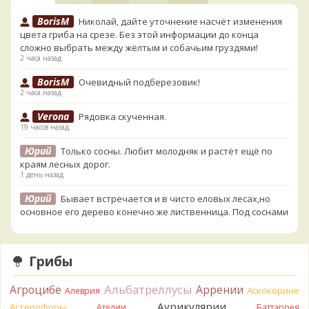
BorisM
Николай, дайте уточнение насчёт изменения
цвета гриба на срезе. Без этой информации до конца
сложно выбрать между жёлтым и собачьим груздями!
2 часа назад
BorisM
Очевидный подберезовик!
2 часа назад
Verona
Рядовка скученная.
19 часов назад
Юрий
Только сосны. Любит молодняк и растёт ещё по
краям лесных дорог.
1 день назад
Юрий
Бывает встречается и в чисто еловых лесах,но
основное его дерево конечно же лиственница. Под соснами
не растёт.
1 день назад
Грибы
Katya20
Зарлдыш мухомора.
1 день назад
Альбатреллусы
Агроцибе
Аррении
Аскокорине
Алеврия
Katya20
Навозник.
1 день назад
Аурикулярии
Астерофоры
Ателии
Баттаррея