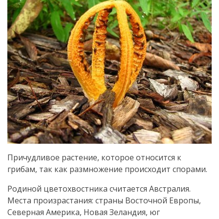
Причудливое растение, которое относится к
грибам, так как размножение происходит спорами.
Родиной цветохвостника считается Австралия.
Места произрастания: страны Восточной Европы,
Северная Америка, Новая Зеландия, юг