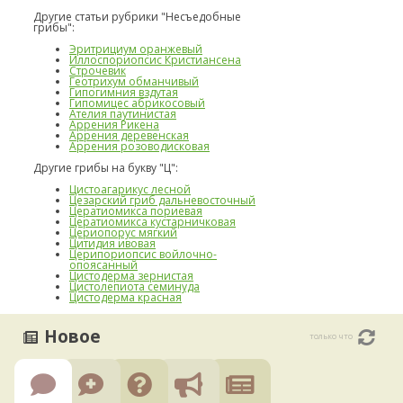
Другие статьи рубрики "Несъедобные
грибы":
Эритрициум оранжевый
Иллоспориопсис Кристиансена
Строчевик
Геотрихум обманчивый
Гипогимния вздутая
Гипомицес абрикосовый
Ателия паутинистая
Аррения Рикена
Аррения деревенская
Аррения розоводисковая
Другие грибы на букву "Ц":
Цистоагарикус лесной
Цезарский гриб дальневосточный
Цератиомикса пориевая
Цератиомикса кустарничковая
Цериопорус мягкий
Цитидия ивовая
Церипориопсис войлочно-
опоясанный
Цистодерма зернистая
Цистолепиота семинуда
Цистодерма красная
Новое
только что