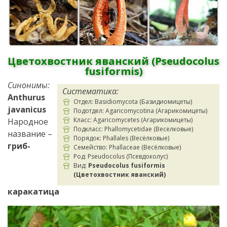
Цветохвостник яванский (Pseudocolus
fusiformis)
Синонимы:
Систематика:
Anthurus
Отдел: Basidiomycota (Базидиомицеты)
javanicus
Подотдел: Agaricomycotina (Агарикомицеты)
Класс: Agaricomycetes (Агарикомицеты)
Народное
Подкласс: Phallomycetidae (Веселковые)
название –
Порядок: Phallales (Весёлковые)
гриб-
Семейство: Phallaceae (Весёлковые)
Род: Pseudocolus (Псевдоколус)
Вид:
Pseudocolus fusiformis
(Цветохвостник яванский)
каракатица