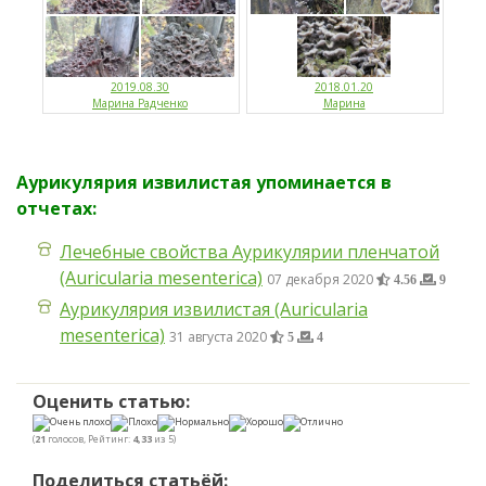
2019.08.30
2018.01.20
Марина Радченко
Марина
Аурикулярия извилистая упоминается в
отчетах:
Лечебные свойства Аурикулярии пленчатой
(Auricularia mesenterica)
07 декабря 2020
4.56
9
Аурикулярия извилистая (Auricularia
mesenterica)
31 августа 2020
5
4
Оценить статью:
(
21
голосов, Рейтинг:
4,33
из 5)
Поделиться статьёй: