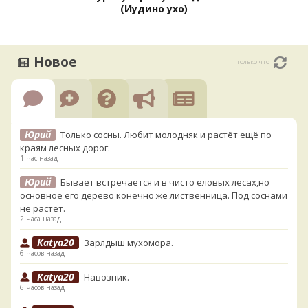
(Иудино ухо)
Новое
только что
Юрий
Только сосны. Любит молодняк и растёт ещё по
краям лесных дорог.
1 час назад
Юрий
Бывает встречается и в чисто еловых лесах,но
основное его дерево конечно же лиственница. Под соснами
не растёт.
2 часа назад
Katya20
Зарлдыш мухомора.
6 часов назад
Katya20
Навозник.
6 часов назад