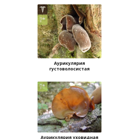
Аурикулярия
густоволосистая
Аурикулярия уховидная