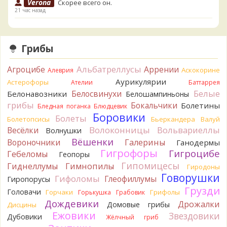
Verona
Скорее всего он.
21 час назад
Verona
Что-то из рядовок. Цвета на фото вряд ли
переданы правильно.
21 час назад
Грибы
Verona
Рядовка мыльная, судя по пластинкам.
Альбатреллусы
Агроцибе
Аррении
Аскокорине
Алеврия
Правильно сделали, что не взяли.
21 час назад
Аурикулярии
Астерофоры
Ателии
Баттаррея
Белые
Белосвинухи
Белонавозники
Белошампиньоны
BorisM
Подгруздок чёрный, или близкие виды
грибы
Бокальчики
Болетины
21 час назад
Бледная поганка
Блюдцевик
Боровики
Болеты
Болетопсисы
Бьеркандера
Валуй
BorisM
Сдаётся мне, на земле и в руке - разные грибы.
Волоконницы
Вольвариеллы
Весёлки
Волнушки
21 час назад
Вёшенки
Вороночники
Галерины
Ганодермы
Кирилл
Вони не было, но вода и гриб при варке
Гигрофоры
Гигроцибе
Гебеломы
Геопоры
начали желтеть. Выкинул. Большое спасибо.
Гипомицесы
Гиднеллумы
Гимнопилы
23 часа назад
Гиродоны
Говорушки
Гифоломы
Глеофиллумы
Гиропорусы
Кирилл
Спасибо.
Грузди
Головачи
23 часа назад
Горчаки
Грифолы
Горькушка
Грабовик
Дождевики
Дрожалки
Домовые грибы
Дисцины
Tatiana_A
Да. Но они не все безоговорочно
Ежовики
Звездовики
Дубовики
Жёлчный гриб
съедобны.
23 часа назад