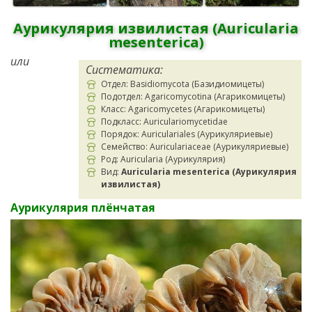
Аурикулярия извилистая (Auricularia
mesenterica)
или
Систематика:
Отдел: Basidiomycota (Базидиомицеты)
Подотдел: Agaricomycotina (Агарикомицеты)
Класс: Agaricomycetes (Агарикомицеты)
Подкласс: Auriculariomycetidae
Порядок: Auriculariales (Аурикуляриевые)
Семейство: Auriculariaceae (Аурикуляриевые)
Род: Auricularia (Аурикулярия)
Вид:
Auricularia mesenterica (Аурикулярия
извилистая)
Аурикулярия плёнчатая