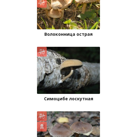
Волоконница острая
Симоцибе лоскутная