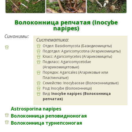
Волоконница репчатая (Inocybe
napipes)
Синонимы:
Систематика:
Отдел: Basidiomycota (Базидиомицеты)
Подотдел: Agaricomycotina (Агарикомицеты)
Класс: Agaricomycetes (Агарикомицеты)
Подкласс: Agaricomycetidae
(Агарикомицетовые)
Порядок: Agaricales (Агариковые или
Пластинчатые)
Семейство: Inocybaceae (Волоконницевые)
Род: Inocybe (Волоконница)
Вид:
Inocybe napipes (Волоконница
репчатая)
Astrosporina napipes
Волоконница реповидноногая
Волоконница турнепсоногая