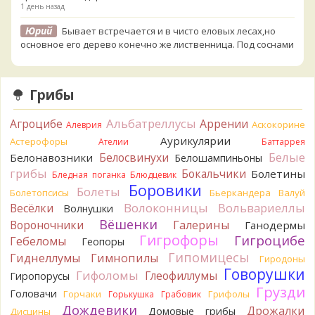
1 день назад
Юрий
Бывает встречается и в чисто еловых лесах,но
основное его дерево конечно же лиственница. Под соснами
не растёт.
1 день назад
Грибы
Katya20
Зарлдыш мухомора.
1 день назад
Альбатреллусы
Агроцибе
Аррении
Аскокорине
Алеврия
Katya20
Навозник.
1 день назад
Аурикулярии
Астерофоры
Ателии
Баттаррея
Белые
Белосвинухи
Белонавозники
Белошампиньоны
Verona
Скорее всего он.
грибы
Бокальчики
Болетины
2 дня назад
Бледная поганка
Блюдцевик
Боровики
Болеты
Болетопсисы
Бьеркандера
Валуй
Verona
Что-то из рядовок. Цвета на фото вряд ли
Волоконницы
Вольвариеллы
Весёлки
Волнушки
переданы правильно.
Вёшенки
Вороночники
2 дня назад
Галерины
Ганодермы
Гигрофоры
Гигроцибе
Гебеломы
Геопоры
Verona
Рядовка мыльная, судя по пластинкам.
Гипомицесы
Гиднеллумы
Гимнопилы
Гиродоны
Правильно сделали, что не взяли.
Говорушки
2 дня назад
Гифоломы
Глеофиллумы
Гиропорусы
Грузди
Головачи
Горчаки
Грифолы
BorisM
Горькушка
Грабовик
Подгруздок чёрный, или близкие виды
2 дня назад
Дождевики
Дрожалки
Домовые грибы
Дисцины