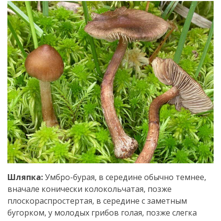
Шляпка:
Умбро-бурая, в середине обычно темнее,
вначале конически колокольчатая, позже
плоскораспростертая, в середине с заметным
бугорком, у молодых грибов голая, позже слегка