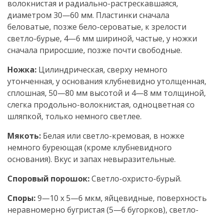
волокнистая и радиально-растрескавшаяся,
диаметром 30—60 мм. Пластинки сначала
беловатые, позже бело-сероватые, к зрелости
светло-бурые, 4—6 мм шириной, частые, у ножки
сначала приросшие, позже почти свободные.
Ножка:
Цилиндрическая, сверху немного
утонченная, у основания клубневидно утолщенная,
сплошная, 50—80 мм высотой и 4—8 мм толщиной,
слегка продольно-волокнистая, одноцветная со
шляпкой, только немного светлее.
Мякоть:
Белая или светло-кремовая, в ножке
немного буреющая (кроме клубневидного
основания). Вкус и запах невыразительные.
Споровый порошок:
Светло-охристо-бурый.
Споры:
9—10 х 5—6 мкм, яйцевидные, поверхность
неравномерно бугристая (5—6 бугорков), светло-