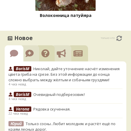
Волоконница патуйяра
Новое
только что
BorisM
Николай, дайте уточнение насчёт изменения
цвета гриба на срезе. Без этой информации до конца
сложно выбрать между жёлтым и собачьим груздями!
4 часа назад
BorisM
Очевидный подберезовик!
4 часа назад
Verona
Рядовка скученная.
22 часа назад
Юрий
Только сосны. Любит молодняк и растёт ещё по
краям лесных дорог.