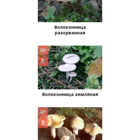
Волоконница
разорванная
Волоконница земляная