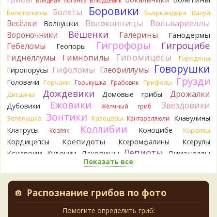
Бледная поганка
Блюдцевик
13 часов назад
Боровики
Болеты
Болетопсисы
Бьеркандера
Валуй
Волоконницы
Вольвариеллы
Весёлки
BorisM
Волнушки
Николай, дайте уточнение насчёт изменения
цвета гриба на срезе. Без этой информации до конца
Вёшенки
Вороночники
Галерины
Ганодермы
сложно выбрать между жёлтым и собачьим груздями!
Гигрофоры
Гигроцибе
Гебеломы
Геопоры
19 часов назад
Гипомицесы
Гиднеллумы
Гимнопилы
Гиродоны
BorisM
Очевидный подберезовик!
Говорушки
Гифоломы
Глеофиллумы
Гиропорусы
19 часов назад
Грузди
Головачи
Горчаки
Грифолы
Горькушка
Грабовик
Verona
Рядовка скученная.
Дождевики
Дрожалки
Домовые грибы
Дисцины
2 дня назад
Ежовики
Звездовики
Дубовики
Жёлчный гриб
Юрий
Только сосны. Любит молодняк и растёт ещё по
Зонтики
Клавулины
Зеленушка
Калоцеры
Кантареллюли
краям лесных дорог.
Коллибии
Клатрусы
Коноцибе
Кораллы
Козляк
2 дня назад
Крепидоты
Кордицепсы
Ксеромфалины
Ксерулы
Юрий
Бывает встречается и в чисто еловых лесах,но
Лепиоты
Ксилярии
Лаковицы
Лимацеллы
Кудонии
основное его дерево конечно же лиственница. Под соснами
Показать все
Лисички
Лишайники
Лиофиллумы
не растёт.
Ложные опята
2 дня назад
Ложнодождевики
Ложные лисички
Маслята
Лопастники
Меланолеуки
Майский гриб
Katya20
Зарлдыш мухомора.
Распознание грибов по фото
Млечники
Мицены
Моховики
Мокрухи
2 дня назад
Мухоморы
Навозники
Помогите определить гриб:
Мутинусы
Наукория
Katya20
Навозник.