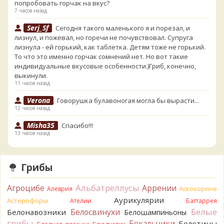
попробовать горчак на вкус?
7 часов назад
Serj_Sf
Сегодня такого маленького я и порезал, и
лизнул, и пожевал, но горечи не почувствовал. Супруга
лизнула - ей горький, как таблетка. Детям тоже не горький.
То что это именно горчак сомнений нет. Но вот такие
индивидуальные вкусовые особенности.)Гриб, конечно,
выкинули.
11 часов назад
Verona
Говорушка булавоногая могла бы вырасти...
12 часов назад
Misha35
Спасибо!!!
13 часов назад
BorisM
Вот как раз зонтика пестрого там
точно нет! P.S. Вячеслав, мы ждём ваших подтверждений
Грибы
насчёт того, что на разных фото не один и тот же гриб. Они
и по виду разные, а не просто разные экземпляры. Но
Альбатреллусы
Агроцибе
Аррении
хорошо было бы упорядочить это с вашим участием.
Аскокорине
Алеврия
Разные грибы нужно разнести по разным вопросам!
Аурикулярии
Астерофоры
Ателии
Баттаррея
13 часов назад
Белые
Белосвинухи
Белонавозники
Белошампиньоны
грибы
BorisM
Бокальчики
Однозначно польский!
Болетины