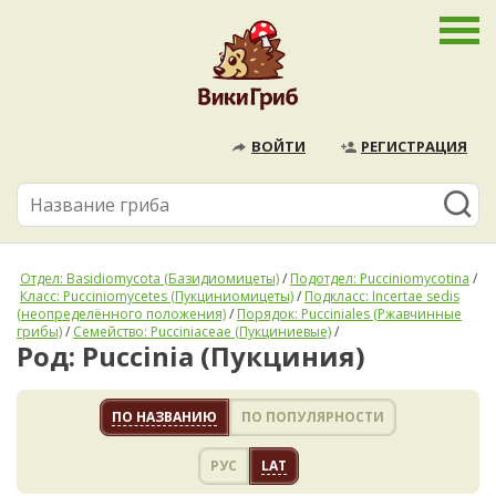
ВОЙТИ
РЕГИСТРАЦИЯ
Отдел: Basidiomycota (Базидиомицеты)
/
Подотдел: Pucciniomycotina
/
Класс: Pucciniomycetes (Пукциниомицеты)
/
Подкласс: Incertae sedis
(неопределённого положения)
/
Порядок: Pucciniales (Ржавчинные
грибы)
/
Семейство: Pucciniaceae (Пукциниевые)
/
Род: Puccinia (Пукциния)
ПО НАЗВАНИЮ
ПО ПОПУЛЯРНОСТИ
РУС
LAT