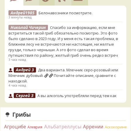
Андрей1985
Белонавозники посмотрите.
3 минуты назад
Николай Чичерин
Спасибо за информацию, если мне
встретиться такой гриб обязательно посмотрю. Это фото
было сделано в 2023 году. И у меня есть такая проблема, в
ближнем лесу не встречаются ни настоящие, ни желтые
грузди, только черныши. А это фото сделал во время
путешествия по району, желтый гриб очень редко встреч
3 часа назад
Андрей 3
Два варианта. Млечник серо-розовый или
Млечник дубовый.
Почитайте описание, сравните с
находкой.
4 часа назад
Сергей З
А вы алкоголь употребляли перед тем как
попробовать горчак на вкус?
12 часов назад
Грибы
Serj_Sf
Сегодня такого маленького я и порезал, и
лизнул, и пожевал, но горечи не почувствовал. Супруга
Альбатреллусы
Агроцибе
Аррении
лизнула - ей горький, как таблетка. Детям тоже не горький.
Аскокорине
Алеврия