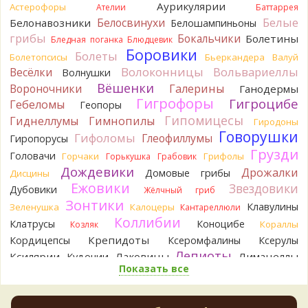
То что это именно горчак сомнений нет. Но вот такие
Аурикулярии
Астерофоры
Ателии
Баттаррея
индивидуальные вкусовые особенности.)Гриб, конечно,
Белые
Белосвинухи
Белонавозники
Белошампиньоны
выкинули.
грибы
Бокальчики
Болетины
Бледная поганка
Блюдцевик
16 часов назад
Боровики
Болеты
Болетопсисы
Бьеркандера
Валуй
Verona
Говорушка булавоногая могла бы вырасти...
Волоконницы
Вольвариеллы
Весёлки
Волнушки
17 часов назад
Вёшенки
Вороночники
Галерины
Ганодермы
Misha35
Спасибо!!!
Гигрофоры
Гигроцибе
Гебеломы
Геопоры
17 часов назад
Гипомицесы
Гиднеллумы
Гимнопилы
Гиродоны
BorisM
Вот как раз зонтика пестрого там
Говорушки
Гифоломы
Глеофиллумы
Гиропорусы
точно нет! P.S. Вячеслав, мы ждём ваших подтверждений
Грузди
Головачи
Горчаки
Грифолы
Горькушка
Грабовик
насчёт того, что на разных фото не один и тот же гриб. Они
Дождевики
Дрожалки
и по виду разные, а не просто разные экземпляры. Но
Домовые грибы
Дисцины
хорошо было бы упорядочить это с вашим участием.
Ежовики
Звездовики
Дубовики
Жёлчный гриб
Разные грибы нужно разнести по разным вопросам!
Зонтики
Клавулины
Зеленушка
Калоцеры
Кантареллюли
17 часов назад
Коллибии
Клатрусы
Коноцибе
Кораллы
Козляк
BorisM
Однозначно польский!
Крепидоты
Кордицепсы
Ксеромфалины
Ксерулы
18 часов назад
Лепиоты
Ксилярии
Лаковицы
Лимацеллы
Кудонии
BorisM
Николай, дайте уточнение насчёт изменения
Показать все
Лисички
Лишайники
Лиофиллумы
цвета гриба на срезе. Без этой информации до конца
Ложные опята
Ложнодождевики
Ложные лисички
сложно выбрать между жёлтым и собачьим груздями!
Маслята
Лопастники
Меланолеуки
1 день назад
Майский гриб