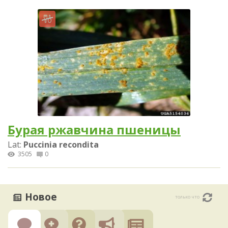
Бурая ржавчина пшеницы
Lat:
Puccinia recondita
3505
0
Новое
только что