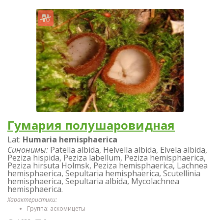
Гумария полушаровидная
Lat:
Humaria hemisphaerica
Синонимы:
Patella albida, Helvella albida, Elvela albida,
Peziza hispida, Peziza labellum, Peziza hemisphaerica,
Peziza hirsuta Holmsk, Peziza hemisphaerica, Lachnea
hemisphaerica, Sepultaria hemisphaerica, Scutellinia
hemisphaerica, Sepultaria albida, Mycolachnea
hemisphaerica.
Характеристики:
Группа: аскомицеты