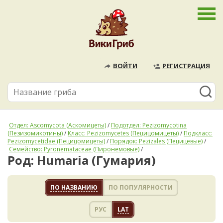
ВОЙТИ
РЕГИСТРАЦИЯ
Отдел: Ascomycota (Аскомицеты)
/
Подотдел: Pezizomycotina
(Пезизомикотины)
/
Класс: Pezizomycetes (Пецицомицеты)
/
Подкласс:
Pezizomycetidae (Пецицомицеты)
/
Порядок: Pezizales (Пецицевые)
/
Семейство: Pyronemataceae (Пиронемовые)
/
Род: Humaria (Гумария)
ПО НАЗВАНИЮ
ПО ПОПУЛЯРНОСТИ
РУС
LAT