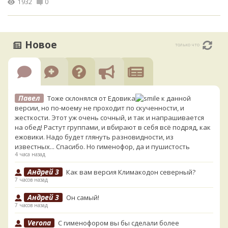
1932
0
Новое
только что
Павел
Тоже склонялся от Едовика
к данной
версии, но по-моему не проходит по скученности, и
жесткости. Этот уж очень сочный, и так и напрашивается
на обед! Растут группами, и вбирают в себя всё подряд, как
ежовики. Надо будет глянуть разновидности, из
известных... Спасибо. Но гименофор, да и пушистость
4 часа назад
Андрей 3
Как вам версия Климакодон северный?
7 часов назад
Андрей 3
Он самый!
7 часов назад
Verona
С гименофором вы бы сделали более