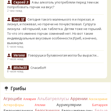
Сергей З
А вы алкоголь употребляли перед тем как
попробовать горчак на вкус?
2 часа назад
Serj_Sf
Сегодня такого маленького я и порезал, и
лизнул, и пожевал, но горечи не почувствовал. Супруга
лизнула - ей горький, как таблетка. Детям тоже не горький.
То что это именно горчак сомнений нет. Но вот такие
индивидуальные вкусовые особенности.)Гриб, конечно,
выкинули.
6 часов назад
Verona
Говорушка булавоногая могла бы вырасти...
7 часов назад
Misha35
Спасибо!!!
8 часов назад
BorisM
Вот как раз зонтика пестрого там
точно нет! P.S. Вячеслав, мы ждём ваших подтверждений
Грибы
насчёт того, что на разных фото не один и тот же гриб. Они
и по виду разные, а не просто разные экземпляры. Но
Альбатреллусы
Агроцибе
Аррении
хорошо было бы упорядочить это с вашим участием.
Аскокорине
Алеврия
Разные грибы нужно разнести по разным вопросам!
Аурикулярии
Астерофоры
Ателии
Баттаррея
8 часов назад
Белые
Белосвинухи
Белонавозники
Белошампиньоны