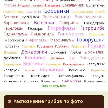
грибы
BorisM
Бокальчики
Однозначно польский!
Болетины
Бледная поганка
Блюдцевик
8 часов назад
Боровики
Болеты
Болетопсисы
Бьеркандера
Валуй
Волоконницы
Вольвариеллы
Весёлки
BorisM
Волнушки
Николай, дайте уточнение насчёт изменения
цвета гриба на срезе. Без этой информации до конца
Вёшенки
Вороночники
Галерины
Ганодермы
сложно выбрать между жёлтым и собачьим груздями!
Гигрофоры
Гигроцибе
Гебеломы
Геопоры
14 часов назад
Гипомицесы
Гиднеллумы
Гимнопилы
Гиродоны
BorisM
Очевидный подберезовик!
Говорушки
Гифоломы
Глеофиллумы
Гиропорусы
14 часов назад
Грузди
Головачи
Горчаки
Грифолы
Горькушка
Грабовик
Verona
Рядовка скученная.
Дождевики
Дрожалки
Домовые грибы
Дисцины
1 день назад
Ежовики
Звездовики
Дубовики
Жёлчный гриб
Юрий
Только сосны. Любит молодняк и растёт ещё по
Зонтики
Клавулины
Зеленушка
Калоцеры
Кантареллюли
краям лесных дорог.
Коллибии
Клатрусы
Коноцибе
Кораллы
Козляк
2 дня назад
Крепидоты
Кордицепсы
Ксеромфалины
Ксерулы
Юрий
Бывает встречается и в чисто еловых лесах,но
Лепиоты
Ксилярии
Лаковицы
Лимацеллы
Кудонии
основное его дерево конечно же лиственница. Под соснами
Показать все
Лисички
Лишайники
Лиофиллумы
не растёт.
Ложные опята
2 дня назад
Ложнодождевики
Ложные лисички
Маслята
Лопастники
Меланолеуки
Майский гриб
Katya20
Зарлдыш мухомора.
Распознание грибов по фото
Млечники
Мицены
Моховики
Мокрухи
2 дня назад