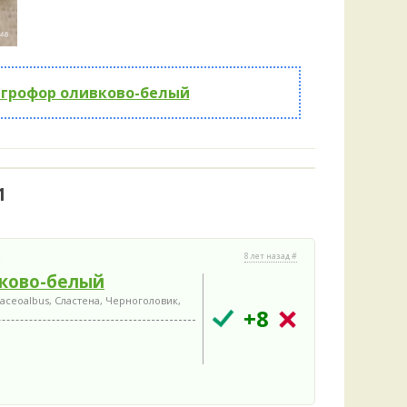
игрофор оливково-белый
1
:
8 лет назад #
ково-белый
aceoalbus, Сластена, Черноголовик,
+8