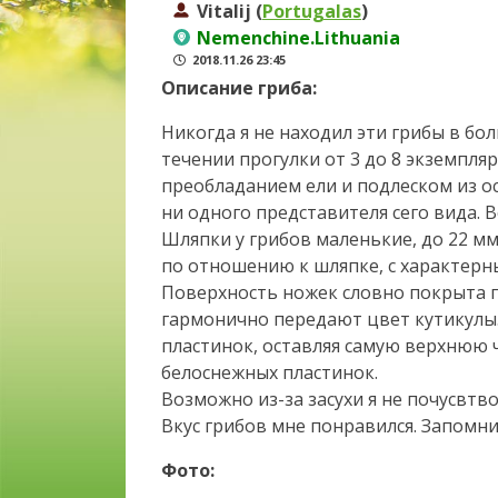
Vitalij (
Portugalas
)
Nemenchine.Lithuania
2018.11.26 23:45
Описание гриба:
Никогда я не находил эти грибы в бо
течении прогулки от 3 до 8 экземпляр
преобладанием ели и подлеском из ос
ни одного представителя сего вида. В
Шляпки у грибов маленькие, до 22 мм
по отношению к шляпке, с характер
Поверхность ножек словно покрыта 
гармонично передают цвет кутикулы.
пластинок, оставляя самую верхнюю 
белоснежных пластинок.
Возможно из-за засухи я не почусвтво
Вкус грибов мне понравился. Запомни
Фото: