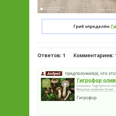
Гриб определён:
Г
Ответов: 1 Комментариев: 
предположил(а), что это
Андрей
Гигрофор олив
Синонимы:
Hygrophorus oliv
Мокрица оливково-белая.
Гигрофор