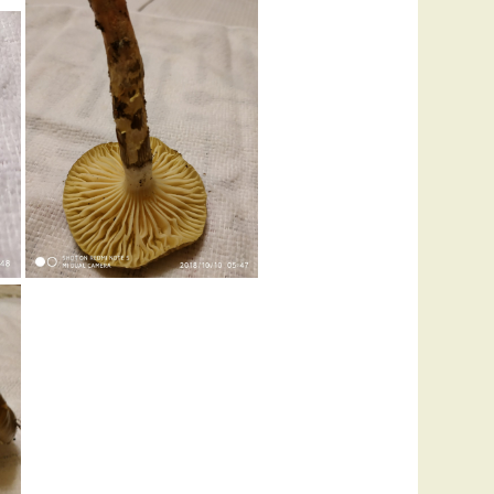
Удем
Фелл
Церат
гри
Ша
Шишк