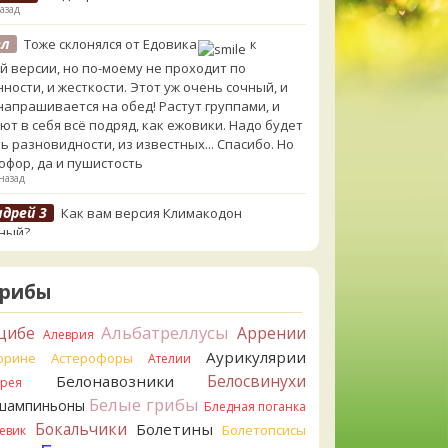
азад
ел
Тоже склонялся от Едовика
к
й версии, но по-моему не проходит по
ности, и жесткости. Этот уж очень сочный, и
 напрашивается на обед! Растут группами, и
ют в себя всё подряд, как ежовики. Надо будет
ь разновидности, из известных... Спасибо. Но
офор, да и пушистость
назад
ндрей 3
Как вам версия Климакодон
ный?
в назад
ндрей 3
Он самый!
Грибы
в назад
Альбатреллусы
цибе
Аррении
erona
С гименофором вы бы сделали более
Алеврия
мативные фото. То, что есть сейчас, вызывает
Аурикулярии
орине
Астерофоры
Ателии
сы.
Белосвинухи
Белонавозники
ррея
в назад
Белые грибы
шампиньоны
Бледная поганка
ел
Может и постия, только совсем не горькая,
Бокальчики
Болетины
Болетопсисы
евик
ерёзы, и гименофор шипчатый; или что-то