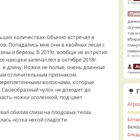
3 часа н
Пав
данно
скучен
так и
льших количествах. Обычно встречал в
вбира
ов. Попадались мне они в хвойных лесах с
глянут
гимен
ины и березы. В 2019г. вообще не встретил
8 часов 
се находки запечатлел в октябре 2018г.
А
. в длину. Ножки не полые, очень длинные
север
ным отличительным признаком.
11 часо
переплетенными волокнами, которые
А
 Своеобразный чулок не доходит до
11 часо
часть ножки оголенной, под цвет
Агро
V
инфор
вал обилия слизи на плодовых телах.
Аскок
вопро
лась нотка некой сладости.
Батта
11 часо
Бело
Пав
Блюдц
и с б