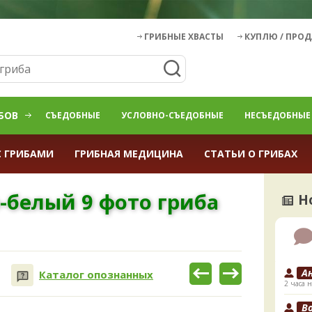
ГРИБНЫЕ ХВАСТЫ
КУПЛЮ / ПРО
БОВ
СЪЕДОБНЫЕ
УСЛОВНО-СЪЕДОБНЫЕ
НЕСЪЕДОБНЫЕ
С ГРИБАМИ
ГРИБНАЯ МЕДИЦИНА
СТАТЬИ О ГРИБАХ
-белый 9 фото гриба
Н
А
Каталог опознанных
2 часа н
B