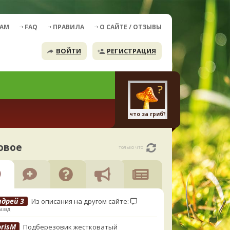
ДАМ
FAQ
ПРАВИЛА
О САЙТЕ / ОТЗЫВЫ
ВОЙТИ
РЕГИСТРАЦИЯ
что за гриб?
овое
только что
ндрей 3
Из описания на другом сайте:
азад
orisM
Подберезовик жестковатый