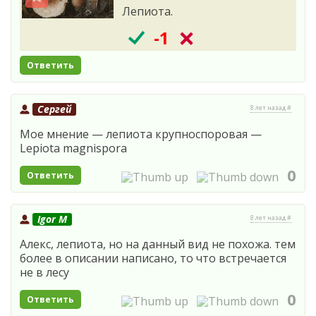
Лепиота.
-1
Ответить
Сергей
8 лет назад #
Мое мнение — лепиота крупноспоровая —
Lepiota magnispora
0
Ответить
Igor M
8 лет назад #
Алекс, лепиота, но на данный вид не похожа. тем
более в описании написано, то что встречается
не в лесу
0
Ответить