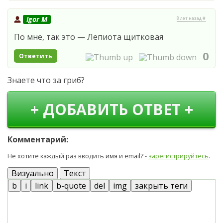
Igor M
8 лет назад #
По мне, так это — Лепиота щитковая
0
Ответить
Знаете что за гриб?
+ ДОБАВИТЬ ОТВЕТ +
Комментарий:
Не хотите каждый раз вводить имя и email? -
зарегистрируйтесь
.
Визуально
Текст