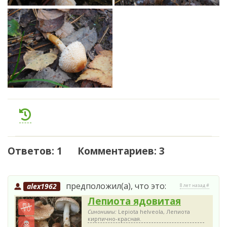
Ответов: 1 Комментариев: 3
предположил(а), что это:
alex1962
8 лет назад #
Лепиота ядовитая
Синонимы:
Lepiota helveola, Лепиота
кирпично-красная.