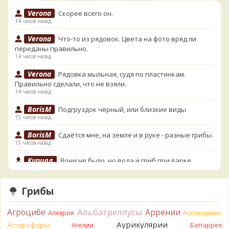
Verona
Скорее всего он.
14 часов назад
Verona
Что-то из рядовок. Цвета на фото вряд ли
переданы правильно.
14 часов назад
Verona
Рядовка мыльная, судя по пластинкам.
Правильно сделали, что не взяли.
14 часов назад
BorisM
Подгруздок чёрный, или близкие виды
15 часов назад
BorisM
Сдаётся мне, на земле и в руке - разные грибы.
15 часов назад
Кирилл
Вони не было, но вода и гриб при варке
начали желтеть. Выкинул. Большое спасибо.
16 часов назад
Грибы
Кирилл
Спасибо.
16 часов назад
Альбатреллусы
Агроцибе
Аррении
Аскокорине
Алеврия
Tatiana_A
Да. Но они не все безоговорочно
Аурикулярии
Астерофоры
Ателии
Баттаррея